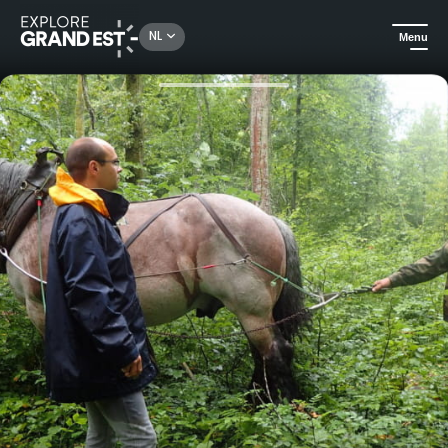
Rechercher un lieu, une activité...
NL
Menu
Kijk je ogen uit in de Grand Est
Natuur
Inleiding tot houthakken met paarden