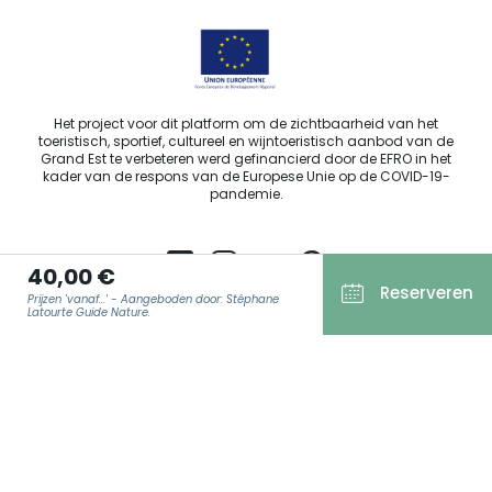
Het project voor dit platform om de zichtbaarheid van het
toeristisch, sportief, cultureel en wijntoeristisch aanbod van de
Grand Est te verbeteren werd gefinancierd door de EFRO in het
kader van de respons van de Europese Unie op de COVID-19-
pandemie.
40,00 €
Reserveren
Prijzen 'vanaf...' - Aangeboden door: Stéphane
Agence Régionale du Tourisme Grand Est ©2026 - Alle rechten
Latourte Guide Nature.
voorbehouden.
Algemene gebruiksvoorwaarden
E-MAIL
*
Wettelijke vermeldingen
Privacyverklaring
AVG