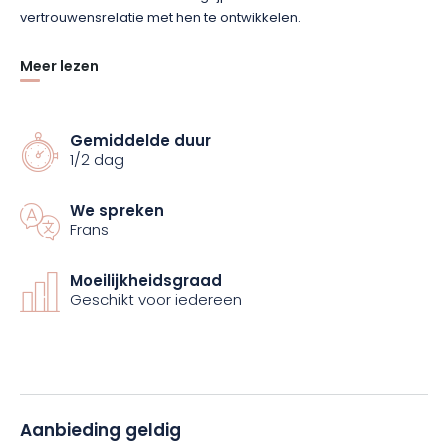
vertrouwensrelatie met hen te ontwikkelen.
Meer lezen
Aan het einde van het uitstapje zul je termen kennen als
« are », « yeu », « cule », « dia » en « oyo »!
Gemiddelde duur
Stéphane staat klaar om zijn kennis met jullie te delen, dus
1/2 dag
reserveer snel je plaats voor dit ongewone en leerzame uitje!
We spreken
Frans
Moeilijkheidsgraad
Geschikt voor iedereen
Aanbieding geldig