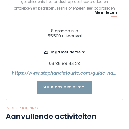
geschiedenis, het landschap, de streekproducten
ontdekken en begrijpen… Leer je oriënteren, leer paardrijden,
Meer lezen
ontdek vertrouwelijke plekken, ga van de gebaande paden
af en ga off-piste!
Van het Lac du Der tot het Lac de Madine, van de Argonne
8 grande rue
tot de Barrois… Kom, we gaan op pad. Oriëntatietocht.
55500 Givrauval
Paarden ontdekken in het bos. Duiken in het hart van het bos
van Argonne. Les Eparges, het bos van de vernieuwing.
Ik ga met de trein!
Schoolreisjes.
06 85 88 44 28
https://www.stephanelatourte.com/guide-nature
Stuur ons een e-mail
IN DE OMGEVING
Aanvullende activiteiten