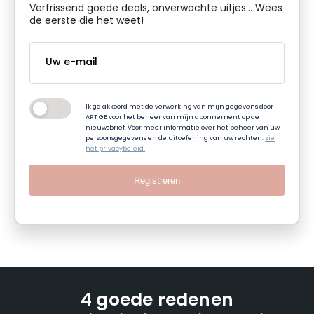
Verfrissend goede deals, onverwachte uitjes... Wees
de eerste die het weet!
Ik ga akkoord met de verwerking van mijn gegevens door
ART GE voor het beheer van mijn abonnement op de
nieuwsbrief. Voor meer informatie over het beheer van uw
persoonsgegevens en de uitoefening van uw rechten:
zie
het privacybeleid.
Registreren
4 goede redenen