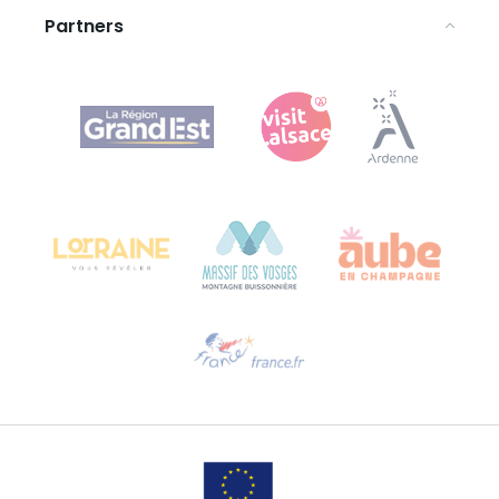
Partners
Agence Régionale du Tourisme Grand Est
Bureau de Colmar (hoofdkantoor)
Château Kiener – Rue de Verdun 24
68000 COLMAR - FRANKRIJK
Hulp nodig?
Stuur ons een e-mail