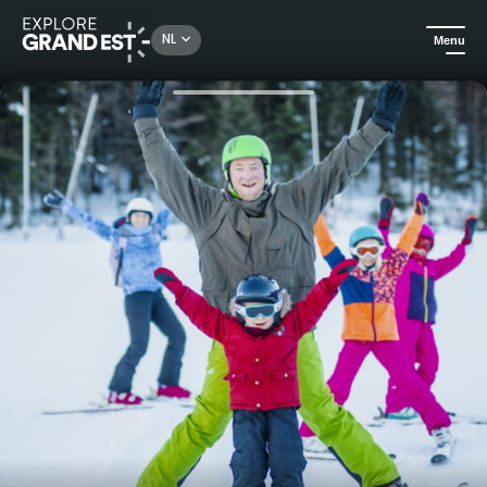
Rechercher un lieu, une activité...
NL
Menu
Kijk je ogen uit in de Grand Est
In de winter
Het Tribu pakket, skiën met het hele gezin in La Bresse-Hohneck