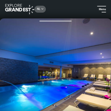
Rechercher un lieu, une activité...
NL
Menu
Kijk je ogen uit in de Grand Est
Hotels
Romantisch uitje in Hôtel Athena