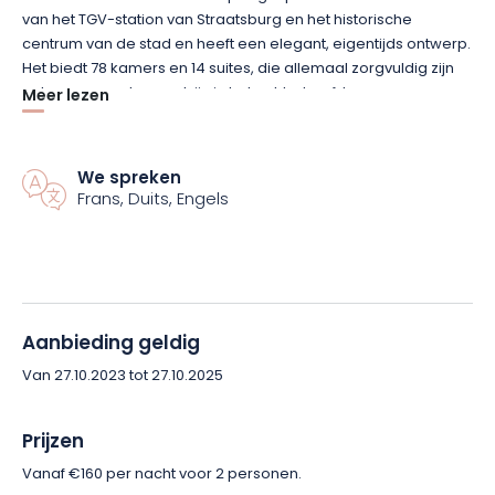
van het TGV-station van Straatsburg en het historische
centrum van de stad en heeft een elegant, eigentijds ontwerp.
Het biedt 78 kamers en 14 suites, die allemaal zorgvuldig zijn
ontworpen met uw welzijn in het achterhoofd.
Meer lezen
Dit romantische uitje omvat 1 overnachting voor 2 personen in
een klassieke tweepersoonskamer, aangevuld met 2 heerlijke
We spreken
Frans, Duits, Engels
ontbijten. Een glas Crémant d’Alsace en een doos bonbons
zijn ook inbegrepen.
Je verblijf is inclusief toegang tot de 300 m² grote Spa &
Wellness van het hotel. Laat je meevoeren op de golven van
het verwarmde zintuigenbad, ontwaak je zintuigen in de
Aanbieding geldig
sterrenhammam of wandel tussen de Finse sauna en de
Van 27.10.2023 tot 27.10.2025
tropische sauna. Een zintuiglijke douche en een
ontspanningsruimte zijn ook beschikbaar om je te helpen
ontspannen.
Prijzen
Vanaf €160 per nacht voor 2 personen.
Om een vleugje vitaliteit aan je vakantie toe te voegen, is de