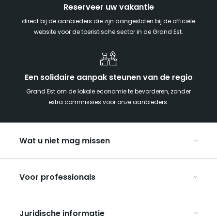
Reserveer uw vakantie
direct bij de aanbieders die zijn aangesloten bij de officiële
website voor de toeristische sector in de Grand Est.
Een solidaire aanpak steunen van de regio
Grand Est om de lokale economie te bevorderen, zonder
extra commissies voor onze aanbieders.
Wat u niet mag missen
Met kinderen naar de Grand Est
Voor professionals
Met z’n tweeën
Kerst in Oost-Frankrijk
Organiseer uw conferenties en seminars
De Route des Vins d’Alsace
Juridische informatie
Organiseer uw groepsreizen