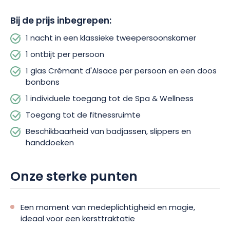
toegang tot de fitnessruimte gratis. Zachte badjassen, slippers
en handdoeken zijn aanwezig. Er is gratis
Bij de prijs inbegrepen:
parkeergelegenheid.
1 nacht in een klassieke tweepersoonskamer
1 ontbijt per persoon
Grijp deze kans om een nieuw hoofdstuk te schrijven in jullie
liefdesverhaal! Boek deze cadeaubox vandaag nog en verras
1 glas Crémant d'Alsace per persoon en een doos
je wederhelft deze feestdagen. Er gaat niets boven gedeelde
bonbons
momenten van geluk om Kerstmis te vieren!
1 individuele toegang tot de Spa & Wellness
Toegang tot de fitnessruimte
Beschikbaarheid van badjassen, slippers en
handdoeken
Onze sterke punten
Een moment van medeplichtigheid en magie,
ideaal voor een kersttraktatie