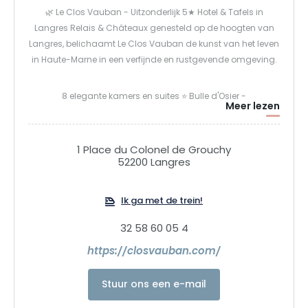
🌿 Le Clos Vauban - Uitzonderlijk 5★ Hotel & Tafels in
Langres Relais & Châteaux genesteld op de hoogten van
Langres, belichaamt Le Clos Vauban de kunst van het leven
in Haute-Marne in een verfijnde en rustgevende omgeving.
8 elegante kamers en suites ⭐ Bulle d'Osier -
Meer lezen
gastronomisch restaurant met Michelin-ster 🍽️ La Salle à
manger Mirabelle - Brasserie bekroond met een Bib
Gourmand Lokale uitmuntendheid, seizoensproducten, een
1 Place du Colonel de Grouchy
oprecht onthaal en respect voor de omgeving begeleiden
52200 Langres
elk detail van uw verblijf.
Ik ga met de trein!
32 58 60 05 4
https://closvauban.com/
Stuur ons een e-mail