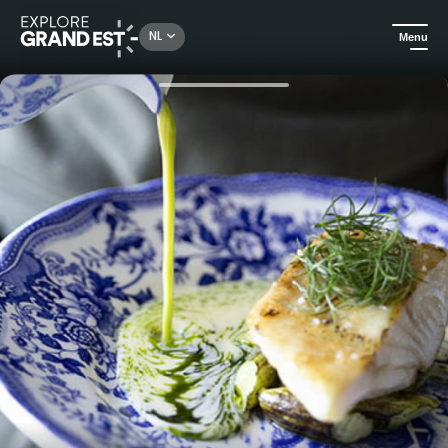
Rechercher un lieu, une activité...
NL
Menu
Kijk je ogen uit in de Grand Est
Geschikt voor vegetariërs
La Salle à manger Mirabelle - Uitstekende plaatselijke brasserie in Langres