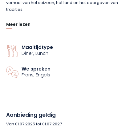
verhaal van het seizoen, het land en het doorgeven van
tradities.
Meer lezen
In een vriendelijke, verzorgde sfeer laat dit restaurant
vergeten groenten, hoevevlees, tuinkruiden en herontdekte
lekkernijen van weleer proeven.
Een keuken die zowel voedt als ontroert.
Maaltijdtype
Diner, Lunch
Reserveer nu uw tafel en ontdek een eenvoudige, toegewijde
keuken met lokale, alledaagse producten.
We spreken
Frans, Engels
Aanbieding geldig
Van 01.07.2025 tot 01.07.2027