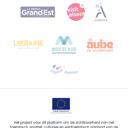
Agence Régionale du Tourisme Grand Est
Bureau de Colmar (hoofdkantoor)
Château Kiener – Rue de Verdun 24
68000 COLMAR - FRANKRIJK
Hulp nodig?
Stuur ons een e-mail
Het project voor dit platform om de zichtbaarheid van het
toeristisch, sportief, cultureel en wijntoeristisch aanbod van de