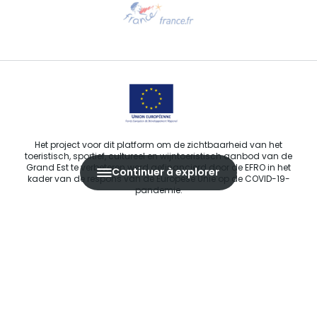
Stuur ons een e-mail
Het project voor dit platform om de zichtbaarheid van het
toeristisch, sportief, cultureel en wijntoeristisch aanbod van de
Grand Est te verbeteren werd gefinancierd door de EFRO in het
Continuer à explorer
kader van de respons van de Europese Unie op de COVID-19-
pandemie.
E-MAIL
*
Agence Régionale du Tourisme Grand Est ©2026 - Alle rechten
voorbehouden.
Algemene gebruiksvoorwaarden