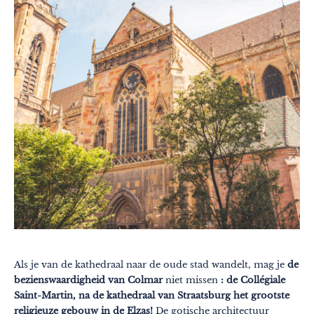
Thema's
Formaten
#EstSideStory
Zomer
Met het hele gezin
Met zijn tweetjes
Natuur
In de bergen
In de stad
Origineel
Als je van de kathedraal naar de oude stad wandelt, mag je
de
Gastronomie
bezienswaardigheid van Colmar
niet missen
: de Collégiale
Wellness
Saint-Martin, na de kathedraal van Straatsburg het grootste
religieuze gebouw in de Elzas!
De gotische architectuur