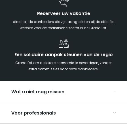
Reserveer uw vakantie
direct bij de aanbieders die zijn aangesloten bij de officiële
website voor de toeristische sector in de Grand Est.
Een solidaire aanpak steunen van de regio
Grand Est om de lokale economie te bevorderen, zonder
extra commissies voor onze aanbieders.
Wat u niet mag missen
Met kinderen naar de Grand Est
Voor professionals
Met z’n tweeën
Kerst in Oost-Frankrijk