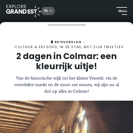
NL
Menu
Kijk je ogen uit in de Grand Est
Het Magazine
Bezoek Colmar in 2 dagen
REISVERSLAG :
CULTUUR & ERFGOED, IN DE STAD, MET ZIJN TWEETJES
2 dagen in Colmar: een
kleurrijk uitje!
Van de historische wijk tot het kleine Venetië, via de
overdekte markt en de must-see musea, wij zijn nu al
dol op alles in Colmar!