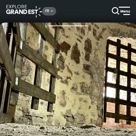
Rechercher un lieu, une activité...
FR
Accueil
Activités ludiques
Escape game au château des Ducs de Lorraine