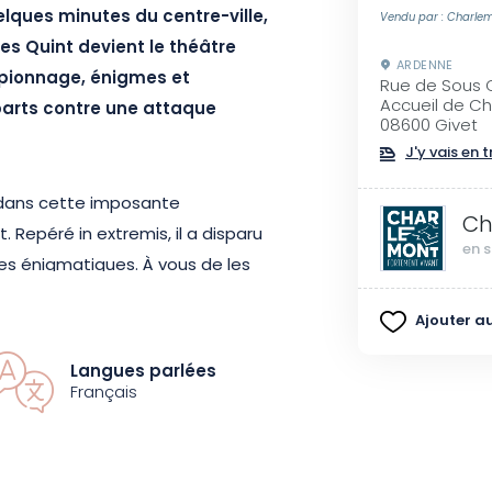
lques minutes du centre-ville,
Vendu par : Charle
es Quint devient le théâtre
ARDENNE
spionnage, énigmes et
Rue de Sous 
Accueil de C
parts contre une attaque
08600 Givet
J'y vais en t
er dans cette imposante
Ch
 Repéré in extremis, il a disparu
en s
ices énigmatiques. À vous de les
comprendre ses intentions et
Ajouter au
Langues parlées
 ce jeu est idéal pour vivre une
Français
observation et esprit d’équipe