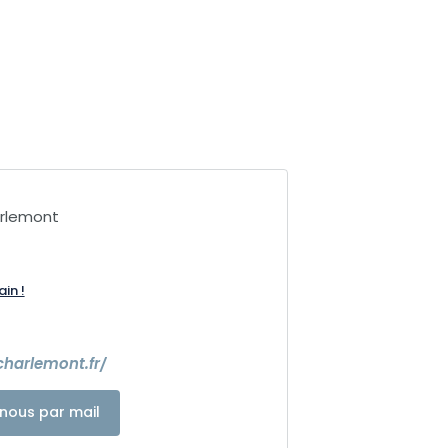
arlemont
ain !
7
charlemont.fr/
nous par mail