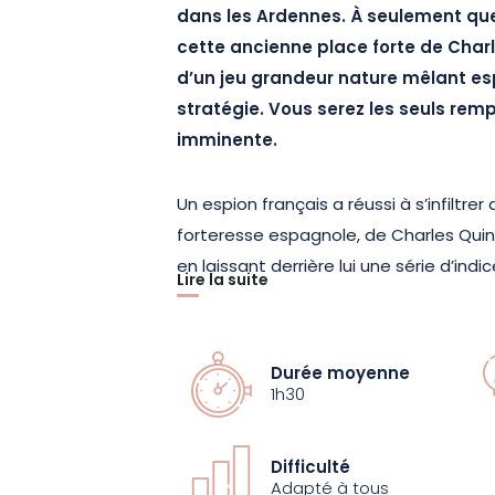
dans les Ardennes. À seulement que
cette ancienne place forte de Charl
d’un jeu grandeur nature mêlant e
stratégie. Vous serez les seuls rem
imminente.
Un espion français a réussi à s’infiltr
forteresse espagnole, de Charles Quint.
en laissant derrière lui une série d’ind
Lire la suite
décoder pour découvrir son identité, 
contrer ses plans.
Durée moyenne
Accessible dès 6 ans et 100 % immersif,
1h30
aventure collective, mêlant réflexion, 
dans un décor chargé de mémoire.
Difficulté
Adapté à tous