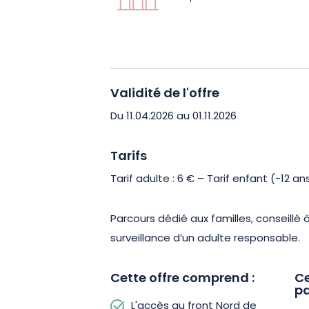
Prêts à relever le défi ? Réservez dès
peau d’un enquêteur d’élite et sauve
ennemie !
Validité de l'offre
Du 11.04.2026 au 01.11.2026
Tarifs
Tarif adulte : 6 € – Tarif enfant (-12 ans
Parcours dédié aux familles, conseillé à
surveillance d’un adulte responsable.
Cette offre comprend :
Ce
pa
L'accès au front Nord de