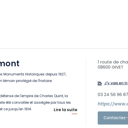
mont
1 route de ch
08600 GIVET
des Monuments Historiques depuis 1927,
témoin privilégié de l'histoire.
J'y vais en tr
03 24 56 96 8
 défense de l'empire de Charles Quint, la
ite été convoitée et assiégée par tous les
https://www.
t ce jusqu'en 1914.
Lire la suite
Contactez-
 à vous, visiteur, de monter à l'assaut de la