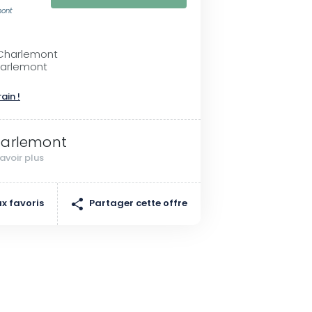
mont
Charlemont
harlemont
rain !
arlemont
avoir plus
Partager cette offre
x favoris