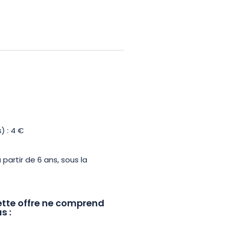
 maintenant et entrez dans la
z Charlemont de la menace
) : 4 €
 partir de 6 ans, sous la
tte offre ne comprend
s :