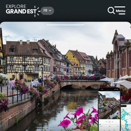
Rechercher un lieu, une activité...
FR
Accueil
Arts & culture
Découvrez Colmar librement avec audioguide