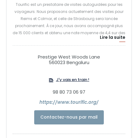
Tourific est un prestataire de visites autoguidées pour les
voyageurs. Nous proposons actuellement des visites pour
Reims et Colmar, et celle de Strasbourg sera lancée
prochainement. À ce jour, nous avons accompagné plus
de 15 000 clients et obtenu une note moyenne de 4,4 sur des
Lire la suite
plateformes de référence telles que Tripadvisor, Viator et
Booking.com. Nos visites sont disponibles en anglais,
français, allemand, italien et néerlandais. Nous serions
Prestige West Woods Lane
ravis de voir nos visites répertoriées sur votre plateforme et
560023 Bengaluru
sommes convaincus que cette collaboration enrichirait
votre catalogue et renforcerait
J'y vais en train !
98 80 73 06 97
https://www.tourific.org/
Contactez-nous par mail