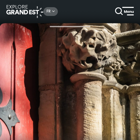
Rechercher un lieu, une activité...
FR
Accueil
Arts & culture
Dimanche de caractère® à Hombourg-Haut