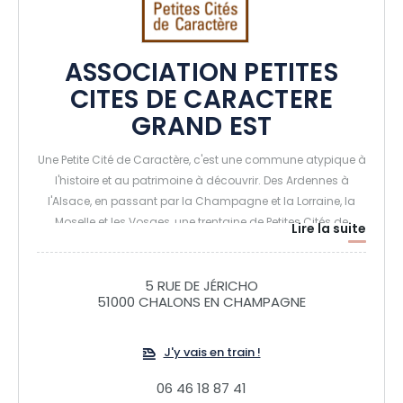
ASSOCIATION PETITES
CITES DE CARACTERE
GRAND EST
Une Petite Cité de Caractère, c'est une commune atypique à
l'histoire et au patrimoine à découvrir. Des Ardennes à
l'Alsace, en passant par la Champagne et la Lorraine, la
Moselle et les Vosges, une trentaine de Petites Cités de
Lire la suite
Caractère vous attendent ! Au programme : visites
d'exception, trésors cachés, animations de caractère.
Prenez le temps de les visiter, les portes vous sont ouvertes.
5 RUE DE JÉRICHO
51000 CHALONS EN CHAMPAGNE
Vous y apprécierez un certain art de vivre.
J'y vais en train !
06 46 18 87 41