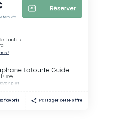
€
Réserver
e Latourte
lottantes
al
rain !
éphane Latourte Guide
ture.
avoir plus
Partager cette offre
x favoris