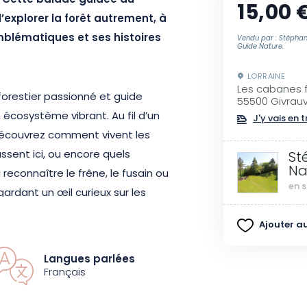
 ? Cette balade guidée au
15,00 
explorer la forêt autrement, à
mblématiques et ses histoires
Vendu par : Stéphan
Guide Nature.
LORRAINE
Les cabanes f
restier passionné et guide
55500 Givrauv
écosystème vibrant. Au fil d’un
J'y vais en t
 découvrez comment vivent les
ssent ici, ou encore quels
St
Na
reconnaître le frêne, le fusain ou
en s
gardant un œil curieux sur les
e la mésange charbonnière.
Ajouter au
à la nature. Votre guide vous
Langues parlées
s dans le paysage : une ancienne
Français
ncore les vergers et haies qui