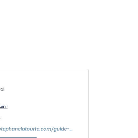
al
ain !
8
https://www.stephanelatourte.com/guide-nature