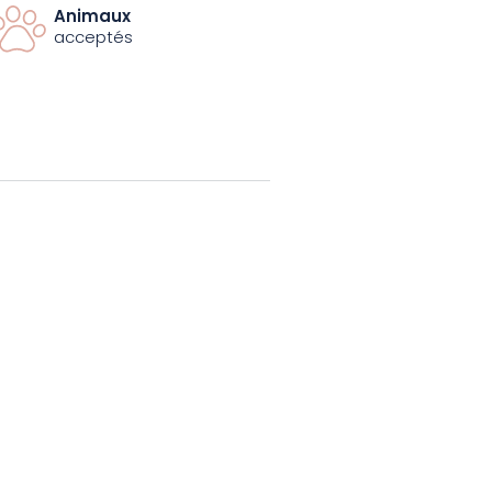
discrète. Une balade ponctuée
Animaux
té et patrimoine méconnu
acceptés
 de vous émerveiller. Réservez
e balade unique !