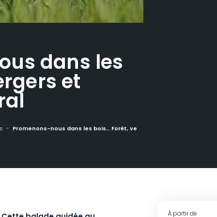
us dans les
ergers et
ral
s
Promenons-nous dans les bois… Forêt, vergers et patrimoine rural
À partir de