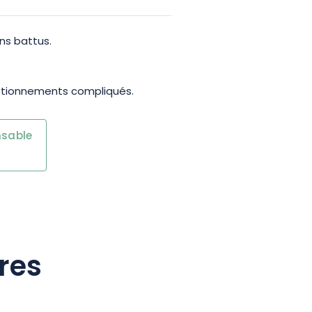
ns battus.
stionnements compliqués. ​
nsable
res