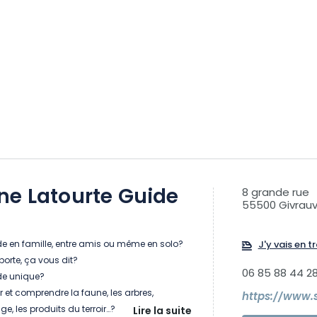
ne Latourte Guide
8 grande rue
55500 Givrauv
de en famille, entre amis ou même en solo?
J'y vais en tr
porte, ça vous dit?
06 85 88 44 2
de unique?
r et comprendre la faune, les arbres,
age, les produits du terroir…?
Lire la suite