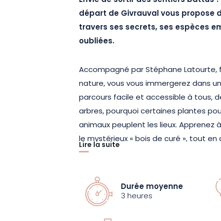
Envie de sortir des sentiers battus
départ de Givrauval vous propose d’
travers ses secrets, ses espèces e
oubliées.
Accompagné par Stéphane Latourte, fo
nature, vous vous immergerez dans un 
parcours facile et accessible à tous,
arbres, pourquoi certaines plantes pou
animaux peuplent les lieux. Apprenez à 
le mystérieux « bois de curé », tout en 
Lire la suite
indices de présence du chevreuil ou d
Mais cette immersion ne se limite pas 
Durée moyenne
dévoilera les traces du passé enfouie
3 heures
carrière, un cimetière du choléra, ou e