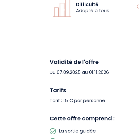
témoignent d’une vie rurale riche et 
Difficulté
d’anecdotes locales, entre biodiversi
Adapté à tous
Prenez le temps d’observer, d’écouter,
dès maintenant votre place pour cett
Validité de l'offre
Du 07.09.2025 au 01.11.2026
Tarifs
Tarif : 15 € par personne
Cette offre comprend :
La sortie guidée