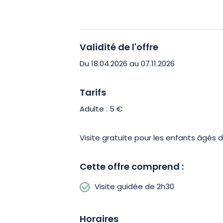
Cette randonnée s’adresse aux march
endurance. Le parcours, accessible dep
l’étang de Vaux, demande un équipem
Validité de l'offre
pleinement de l’expérience. Vous évo
Du 18.04.2026 au 07.11.2026
naturel préservé, où histoire et pays
offrir une expérience à la fois enrichi
Tarifs
Adulte : 5 €
Vivez une sortie unique entre nature 
équipement et laissez-vous guider sur 
Visite gratuite pour les enfants âgés 
Réservez votre place et partez à la d
Cette offre comprend :
Visite guidée de 2h30
Horaires