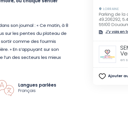
moire, où chaque sentier
LORRAINE
Parking de la
49.206292, 5.
55100 Douau
 dans son journal : « Ce matin, à 8
J'y vais en t
us sur les pentes du plateau de
 sortir comme des fourmis
SE
ère. » En s’appuyant sur son
Ve
 l’un des secteurs les mieux
en s
dun. Au fil des 2 h 30 de marche,
eux préservés de la Grande
Ajouter au
ant de Charles Delvert, vous
Langues parlées
d’émotion. Le circuit révèle de
Français
is d’intervalle, retranchements,
ées du Bois Fumin offrent un
à la compréhension des