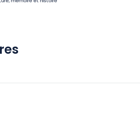
ure, mémoire et histoire
res