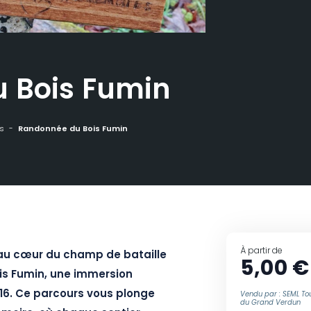
 Bois Fumin
s
Randonnée du Bois Fumin
À partir de
e au cœur du champ de bataille
5,00 €
is Fumin, une immersion
16. Ce parcours vous plonge
Vendu par : SEML Tou
du Grand Verdun