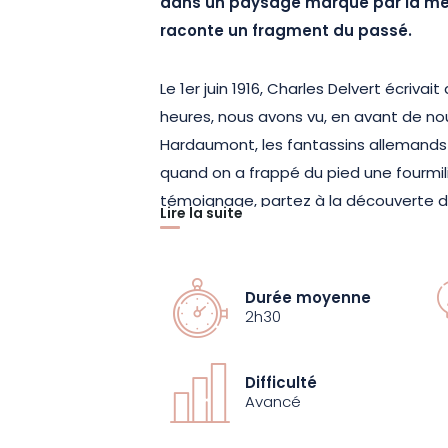
dans un paysage marqué par la mé
raconte un fragment du passé.
Le 1er juin 1916, Charles Delvert écrivait
heures, nous avons vu, en avant de no
Hardaumont, les fantassins allemands
quand on a frappé du pied une fourmili
témoignage, partez à la découverte de
Lire la suite
conservés du champ de bataille de Ver
vous explorez l’un des secteurs les mi
Guerre. Guidé par le témoignage poign
Durée moyenne
progressez à travers un terrain chargé 
2h30
nombreux vestiges encore visibles : abr
boyaux et sépultures. Les pentes bois
Difficulté
cadre authentique et intact, propice 
Avancé
conditions de combat de l’époque.