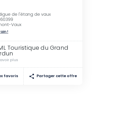
 digue de l'étang de vaux
460399
mont-Vaux
rain !
ML Touristique du Grand
rdun
avoir plus
Partager cette offre
x favoris