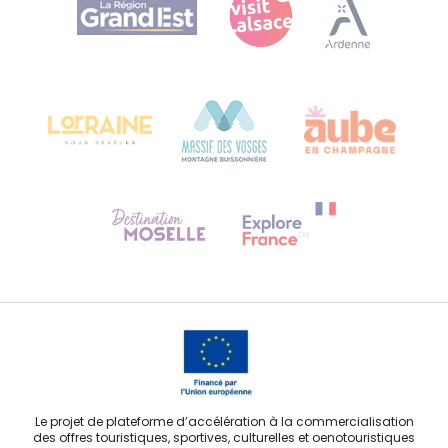
Plan de site
Bureau de Colmar (siège administratif)
Château Kiener – 24 rue de Verdun
68000 COLMAR
Besoin d'aide ?
Contactez-nous
Le projet de plateforme d’accélération à la commercialisation
des offres touristiques, sportives, culturelles et oenotouristiques