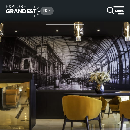
Rechercher un lieu, une activité...
FR
Accueil
Haut de gamme
Séjour escapade en couple à Strasbourg