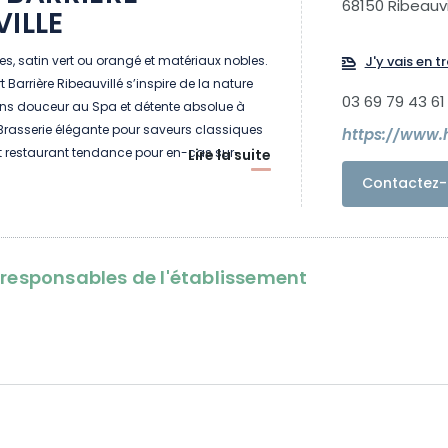
68150 Ribeauvi
VILLE
ées, satin vert ou orangé et matériaux nobles.
J'y vais en tr
 Barrière Ribeauvillé s’inspire de la nature
03 69 79 43 61
ins douceur au Spa et détente absolue à
Brasserie élégante pour saveurs classiques
t restaurant tendance pour en-cas sur-
Lire la suite
s et jeux au Casino. Vins, cigognes et
Contactez-
 médiévaux, winstubs et faïence colorée.
et splendeurs à l’extérieur, vivez l’Alsace.
oresponsables de l'établissement