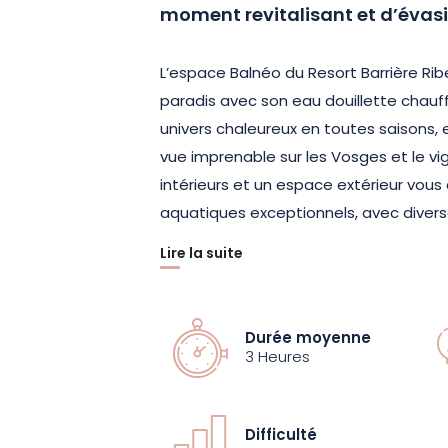
moment revitalisant et d’évasi
L’espace Balnéo du Resort Barrière Ribe
paradis avec son eau douillette chauf
univers chaleureux en toutes saisons, 
vue imprenable sur les Vosges et le vi
intérieurs et un espace extérieur vous
aquatiques exceptionnels, avec dive
Lire la suite
Relaxez-vous en musique immergé dans 
chromothérapie. Éveillez-vous dans le 
dans les rivières à contre-courant et
Durée moyenne
des Cratères ». Le Resort Barrière Ribe
3 Heures
réveiller vos sens.
Difficulté
À la sortie du hammam, sauna ou solari