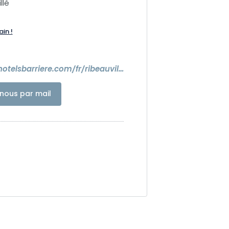
llé
ain !
https://www.hotelsbarriere.com/fr/ribeauville/resort-barriere.html
nous par mail