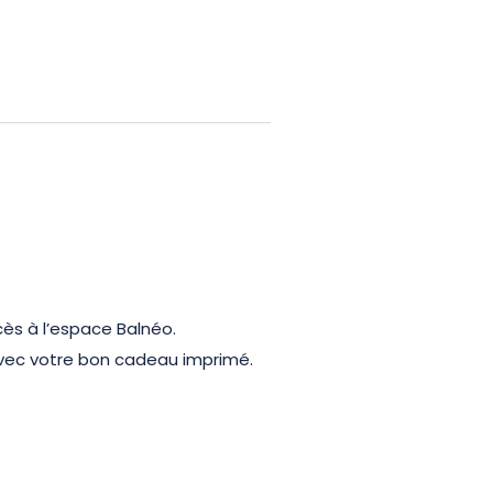
serveront des moments de
te avec terrasse et restaurant
 pauses gourmandes et
pée belle délicieusement !
cès à l’espace Balnéo.
 avec votre bon cadeau imprimé.