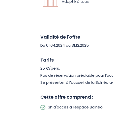
Adapté à tous
épices du Spa Diane Barrière vous ré
douceur inoubliables. Un espace déten
vous accueillera également pour des
conviviales. De quoi clore votre échap
Validité de l'offre
Du 01.04.2024 au 31.12.2025
Tarifs
25 €/pers.
Pas de réservation préalable pour l’ac
Se présenter à l’accueil de la Balnéo
Cette offre comprend :
3h d'accès à l'espace Balnéo