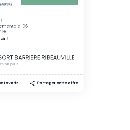
BARRIERE
ES
ementale 106
llé
rain !
SORT BARRIERE RIBEAUVILLE
avoir plus
Partager cette offre
x favoris