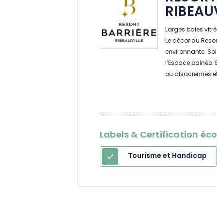
RIBEAU
Larges baies vitr
Le décor du Resort
environnante. So
l’Espace balnéo. 
ou alsaciennes e
mesure. Spectacle
singes. Châteaux
Émotions à l’hôtel 
Labels & Certification éc
Tourisme et Handicap