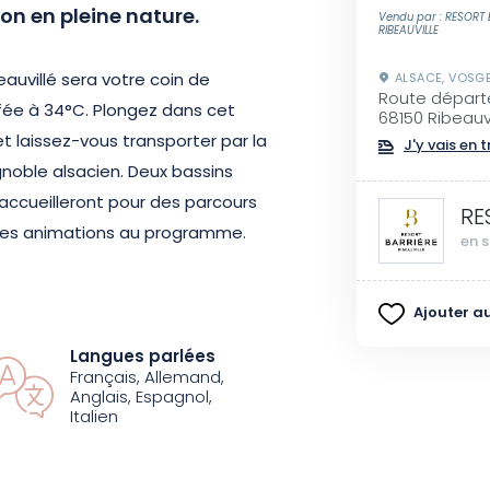
on en pleine nature.
Vendu par : RESORT 
RIBEAUVILLE
auvillé sera votre coin de
ALSACE, VOSG
Route départ
fée à 34°C. Plongez dans cet
68150 Ribeauvi
et laissez-vous transporter par la
J'y vais en t
gnoble alsacien. Deux bassins
 accueilleront pour des parcours
RE
rses animations au programme.
en s
le « Lac du Silence » grâce à la
Ajouter au
« Lac des Sens ». Tonifiez-vous
Langues parlées
 les buses de massage du « Lac
Français, Allemand,
auvillé a pensé à tout pour
Anglais, Espagnol,
Italien
um, les soins aux fleurs et