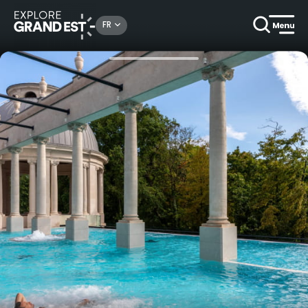
Rechercher un lieu, une activité...
FR
Accueil
Bien-être
Entrée Spa Thermal Bien-Être