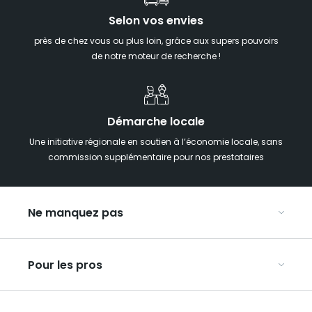
Selon vos envies
près de chez vous ou plus loin, grâce aux supers pouvoirs
de notre moteur de recherche !
Démarche locale
Une initiative régionale en soutien à l’économie locale, sans
commission supplémentaire pour nos prestataires
Ne manquez pas
Notre agenda
Pour les pros
Week-end insolite en Grand Est
Week-end spa en Grand Est
Organisez vos congrès et séminaires
Hébergements insolites