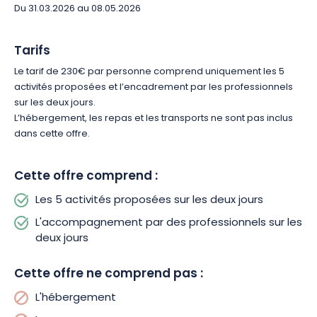
Du 31.03.2026 au 08.05.2026
Vivez une immersion complète entre détente, nature et
reconnexion. Réservez votre week-end et offrez-vous un
Tarifs
moment précieux pour vous recentrer et repartir
profondément apaisé.
Le tarif de 230€ par personne comprend uniquement les 5
activités proposées et l’encadrement par les professionnels
sur les deux jours.
L’hébergement, les repas et les transports ne sont pas inclus
dans cette offre.
Cette offre comprend :
Les 5 activités proposées sur les deux jours
L'accompagnement par des professionnels sur les
deux jours
Cette offre ne comprend pas :
L'hébergement