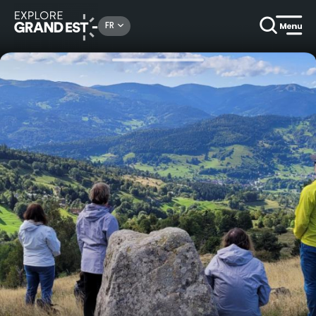
Rechercher un lieu, une activité...
FR
Accueil
Bien-être
Escapade nature et reconnexion à Soultzeren