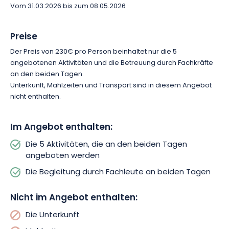
Vom 31.03.2026 bis zum 08.05.2026
Entdeckung, Pädagogik und Wohlbefinden miteinander
verbindet.
Preise
Erleben Sie ein vollständiges Eintauchen zwischen
Der Preis von 230€ pro Person beinhaltet nur die 5
Entspannung, Natur und Wiederverbindung. Buchen Sie Ihr
angebotenen Aktivitäten und die Betreuung durch Fachkräfte
Wochenende und gönnen Sie sich einen kostbaren Moment,
an den beiden Tagen.
um sich zu zentrieren und tief beruhigt nach Hause zu gehen.
Unterkunft, Mahlzeiten und Transport sind in diesem Angebot
nicht enthalten.
Im Angebot enthalten:
Die 5 Aktivitäten, die an den beiden Tagen
angeboten werden
Die Begleitung durch Fachleute an beiden Tagen
Nicht im Angebot enthalten:
Die Unterkunft