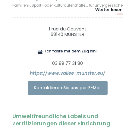
Familien-, Sport- oder Kulturaufenthalte... für unvergessliche
Weiter lesen
Momente, weit weg vom Alltag, tanken Sie neue Energie an
der frischen Luft im Münstertal!
1 rue du Couvent
68140 MUNSTER
Ich fahre mit dem Zug hin!
03 89 77 31 80
https://www.vallee-munster.eu/
Kontaktieren Sie uns per E-Mail
Umweltfreundliche Labels und
Zertifizierungen dieser Einrichtung