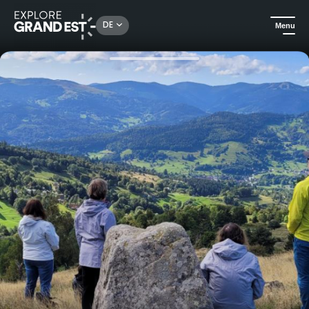
Rechercher un lieu, une activité...
DE
Menu
Sehenswertes in der Region Grand Est
Ausflüge
Natur- und Wellnessausflug in den Vogesen