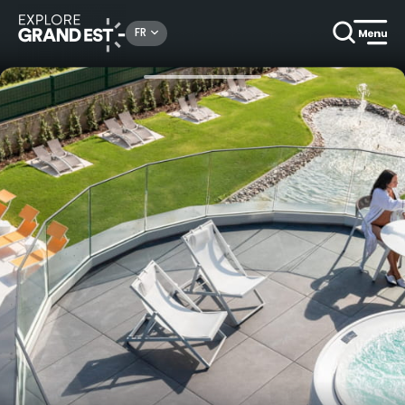
Rechercher un lieu, une activité...
FR
Accueil
Idées séjours
Grande Suite Spa privatif au 6717 Nature Hôtel et Spa Le Clos des Délices 4*