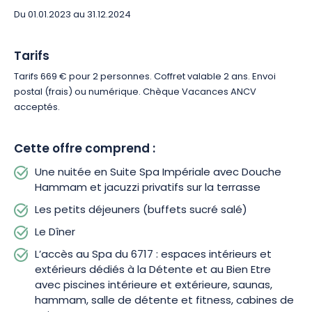
La réservation se fait en semaine, du dimanche au jeudi.
Du 01.01.2023 au 31.12.2024
Personnalisez votre coffret avec les options payantes
(modelage, bouteille de vin, option partir plus tard…).
Tarifs
Tarifs 669 € pour 2 personnes. Coffret valable 2 ans. Envoi
postal (frais) ou numérique. Chèque Vacances ANCV
acceptés.
Cette offre comprend :
Une nuitée en Suite Spa Impériale avec Douche
Hammam et jacuzzi privatifs sur la terrasse
Les petits déjeuners (buffets sucré salé)
Le Dîner
L’accès au Spa du 6717 : espaces intérieurs et
extérieurs dédiés à la Détente et au Bien Etre
avec piscines intérieure et extérieure, saunas,
hammam, salle de détente et fitness, cabines de