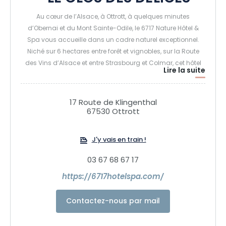
Au cœur de l’Alsace, à Ottrott, à quelques minutes
d’Obernai et du Mont Sainte-Odile, le 6717 Nature Hôtel &
Spa vous accueille dans un cadre naturel exceptionnel.
Niché sur 6 hectares entre forêt et vignobles, sur la Route
des Vins d’Alsace et entre Strasbourg et Colmar, cet hôtel
Lire la suite
de charme 4 étoiles est idéal pour se ressourcer et profiter
de moments uniques de détente et de gastronomie.
17 Route de Klingenthal
67530 Ottrott
L’établissement propose 36 chambres et suites élégantes,
dont certaines avec spa privatif (douche hammam et
jacuzzi sur terrasse), ainsi qu’un spa de 2 500 m² avec
J'y vais en train !
piscines, saunas, hammam, jacuzzi rooftop et cabines de
03 67 68 67 17
soins pour modelages en solo ou duo.
https://6717hotelspa.com/
Côté gastronomie, le 6717 offre deux restaurants, dont la
table gastronomique « La Table du 6717 », dirigée par les
Contactez-nous par mail
chefs Audrey Stippich et Régis Dell. Dans un cadre raffiné,
chaque dîner marie créativité, saisonnalité et produits