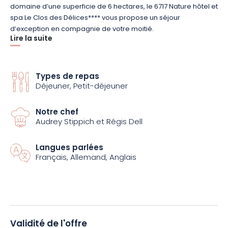
domaine d’une superficie de 6 hectares, le 6717 Nature hôtel et
spa Le Clos des Délices**** vous propose un séjour
d’exception en compagnie de votre moitié.
Lire la suite
Le décor raffiné et le coin salon avec cheminée de la Suite
Spa Impériale ne manqueront pas de vous séduire. Vous
Types de repas
apprécierez particulièrement la double douche hammam
Déjeuner, Petit-déjeuner
dans la salle de bain, la grande surface (90 m²) et le jacuzzi
privatif sur la terrasse avec vue panoramique.
Notre chef
Audrey Stippich et Régis Dell
Profitez d’un séjour de luxe personnalisé dans un cadre
authentique au cœur de l’Alsace ! Après avoir profité de
Langues parlées
l’exceptionnel spa qui propose piscines intérieures et
Français, Allemand, Anglais
extérieures, saunas, hammam, salle de détente et fitness,
cabines de soins, savourez un délicieux dîner, suivi d’une nuit
douillette dans votre Suite Impériale. Une fois totalement
reposés, délectez-vous d’un petit déjeuner buffet, qui ravira à
coup sûr vos papilles.
Validité de l'offre