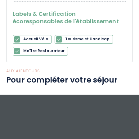
d’exception. Recommandée par Michelin et Gault & Millau,
La Table du 6717 est une adresse incontournable en Alsace.
Labels & Certification
écoresponsables de l'établissement
Le 6717 accueille également séminaires et événements
privés, et propose des coffrets cadeaux Séjour, Spa et
Accueil Vélo
Tourisme et Handicap
Restaurants valables 2 ans, pour offrir ou s’offrir des
instants de bien-être et de gastronomie.
Maître Restaurateur
AUX ALENTOURS
Pour compléter votre séjour