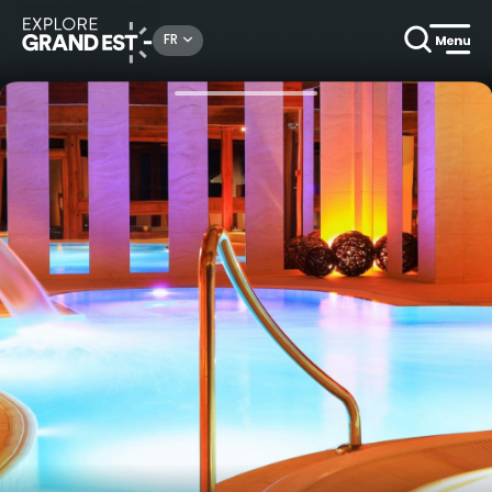
Rechercher un lieu, une activité...
FR
Accueil
Bien-être
Instant relaxation au Spa de l'hôtel du Clos des Sources***