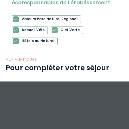
écoresponsables de l'établissement
proche de l'essentiel ...
Valeurs Parc Naturel Régional
Accueil Vélo
Clef Verte
Hôtels au Naturel
AUX ALENTOURS
Pour compléter votre séjour