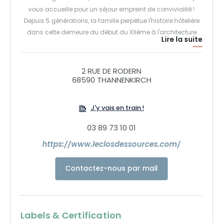
vous accueille pour un séjour empreint de convivialité !
Depuis 5 générations, la famille perpétue l'histoire hôtelière
dans cette demeure du début du XXème à l'architecture
Lire la suite
typiquement Alsacienne. Cette maison de charme de 33
chambres, est idéalement situé sur le GR5 pour randonner
vers le Château du Haut-Koenigsbourg et le massif du
2 RUE DE RODERN
Taennchel.
68590 THANNENKIRCH
Ressourcez-vous au Spa en profitant des bienfaits des
J'y vais en train !
Saunas ou du Hammam, après une longue balade. Laisser
03 89 73 10 01
partir les tensions entre les mains de notre équipe de
praticiennes avec un massage relaxant ou aux pierres
https://www.leclosdessources.com/
chaudes.
Contactez-nous par mail
Goûtez à la gourmandise avec une cuisine faite-maison
locavore dans notre restaurant.
Labels & Certification
Ressourcez-vous au Clos des Sources ! Loin du monde,