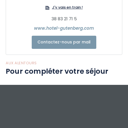
élégante.
J'y vais en train !
38 83 21 71 5
Soyez le bien venue chez nous !
www.hotel-gutenberg.com
Contactez-nous par mail
AUX ALENTOURS
Pour compléter votre séjour