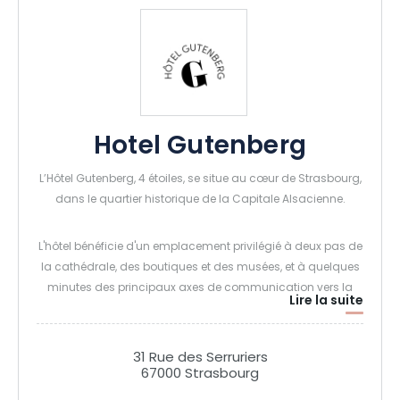
Hotel Gutenberg
L’Hôtel Gutenberg, 4 étoiles, se situe au cœur de Strasbourg,
dans le quartier historique de la Capitale Alsacienne.
L'hôtel bénéficie d'un emplacement privilégié à deux pas de
la cathédrale, des boutiques et des musées, et à quelques
minutes des principaux axes de communication vers la
Lire la suite
France et l’Allemagne, de la gare TGV et des institutions
européennes.
31 Rue des Serruriers
67000 Strasbourg
Toutes les 43 chambres sont uniques et offrent une halte
des plus agréables dans une atmosphère décontractée et