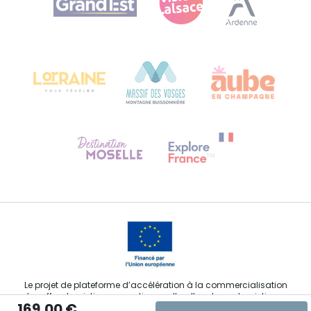
Bureau de Colmar (siège administratif)
Château Kiener – 24 rue de Verdun
68000 COLMAR
Besoin d'aide ?
Contactez-nous
Le projet de plateforme d’accélération à la commercialisation
des offres touristiques, sportives, culturelles et oenotouristiques
169,00 €
du Grand Est fait l’objet de financements FEDER dans le cadre