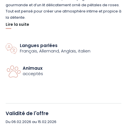
gourmande et d’un lit délicatement orné de pétales de roses.
Tout est pensé pour créer une atmosphère intime et propice à
la détente.
Lire la suite
Au réveil, profitez d’un petit déjeuner “Organic & Gourmand”,
composé de produits frais, bio et locaux. Viennoiseries
artisanales, fruits de saison, boissons chaudes de qualité… un
Langues parlées
Français, Allemand, Anglais, italien
moment savoureux à partager selon vos envies.
Situé en plein centre-ville, l’hôtel vous permet également
Animaux
d’explorer à pied les plus beaux sites de Strasbourg : la Petite
acceptés
France, les quais, les musées, ou encore les adresses
culinaires typiques. Une escapade parfaite pour se retrouver
et créer des souvenirs durables.
Envie de vivre une parenthèse à deux ? Réservez dès
maintenant votre séjour romantique à l’Hôtel Gutenberg et
Validité de l'offre
laissez la magie opérer.
Du 06.02.2026 au 15.02.2026