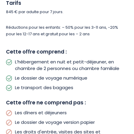
ou de Sélestat sans rien rater de la beauté des villages
Tarifs
alentour : Blienschwiller, village célèbre pour son Grand Cru
845 € par adulte pour 7 jours.
Winzenberg, mais aussi Dambach-la-Ville et Scherwiller, des
villages viticoles typiques d’Alsace.
Réductions pour les enfants: – 50% pour les 3-11 ans, -20%
pour les 12-17 ans et gratuit pour les – 2 ans
Cette escapade en famille vous mènera ensuite vers
Ribeauvillé. En chemin, prenez le temps de visiter différentes
attractions selon l’itinéraire choisi (Kintzheim ou Sélestat). Le
Cette offre comprend :
château du Haut-Koenigsbourg serait un excellent choix pour
L’hébergement en nuit et petit-déjeuner, en
les passionnés d’histoire. Vous aurez l’occasion de faire une
chambre de 2 personnes ou chambre familiale
halte à la charmante cité médiévale de Bergheim, pour
admirer ses jolies maisons à colombage.
Le dossier de voyage numérique
Le transport des bagages
Le dernier jour du parcours vous réserve encore de belles
aventures. Profitez de votre passage à Hunawihr pour
Cette offre ne comprend pas :
observer loutres et cigognes dans le centre NaturOparc.
Après Riquewihr, vous pourriez visiter le vignoble de la cave
Les dîners et déjeuners
de Bestheim en pédalant en direction de Bennwihr. Une autre
Le dossier de voyage version papier
option serait de sillonner la route en direction de Kientzheim et
Kaysersberg pour atteindre Colmar. Le quartier historique de
Les droits d'entrée, visites des sites et