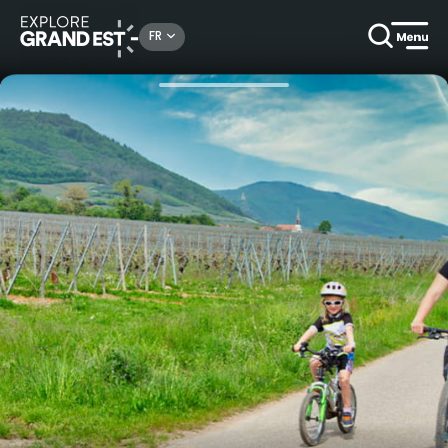
Rechercher un lieu, une activité...
FR
Accueil
Idées séjours
L'Alsace à vélo en famille