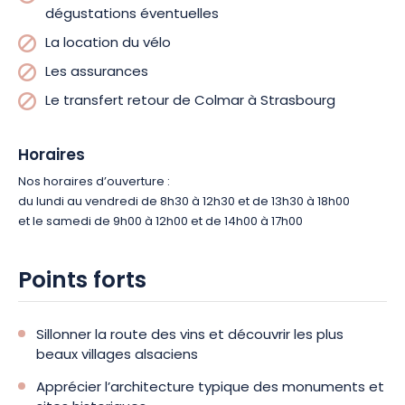
la ville n’attend plus que vous pour flâner dans ses rues
dégustations éventuelles
pavées. C’est une belle occasion pour contempler son
La location du vélo
architecture typique avant de rejoindre l’hôtel.
Les assurances
Le transfert retour de Colmar à Strasbourg
Horaires
Nos horaires d’ouverture :
du lundi au vendredi de 8h30 à 12h30 et de 13h30 à 18h00
et le samedi de 9h00 à 12h00 et de 14h00 à 17h00
Points forts
Sillonner la route des vins et découvrir les plus
beaux villages alsaciens
Apprécier l’architecture typique des monuments et