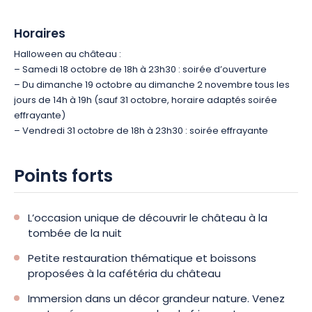
pour votre survie : reconstruire… ou fuir…
Horaires
– Spectacles en déambulation : théâtre, pyrotechnie, sons et
Halloween au château :
lumières
– Samedi 18 octobre de 18h à 23h30 : soirée d’ouverture
– Parcours immersif scénarisé avec comédiens
– Du dimanche 19 octobre au dimanche 2 novembre tous les
– Déambulation de personnages effrayants
jours de 14h à 19h (sauf 31 octobre, horaire adaptés soirée
– Atelier maquillage
effrayante)
– Déconseillé aux moins de 12 ans.
– Vendredi 31 octobre de 18h à 23h30 : soirée effrayante
Alors, tenté ?
Réservez vos places dès maintenant, et venez
frissonner ensemble le temps d’une parenthèse !
Dans la
Points forts
limite des places disponibles, votre ticket inclura l’accès à
certaines animations, la visite libre du château, sans oublier
l’immersion dans les décors et l’ambiance aux couleurs
L’occasion unique de découvrir le château à la
d’Halloween !
tombée de la nuit
Petite restauration thématique et boissons
proposées à la cafétéria du château
Immersion dans un décor grandeur nature. Venez