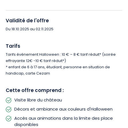
Du 19 octobre au2 novembre (sauf le 31 oct.), les portes du
château vous seront notamment ouvertes dès 14h pour vivre
Validité de l'offre
La
magie d’Halloween en famille.
Des
après-midis
de
Du 18.10.2025 au 02.11.2025
déambulation libre, lors desquels vous pourrez explorer la
grotte, le cimetière, la crypte, ou encore les mystérieuses
casemates.
Pensez à vous déguiser pour vous fondre dans
Tarifs
cette atmosphère d’apocalypse.
Petits est grands vont adorer
Tarifs événement Halloween : 10 € – 8 € tarif réduit* (soirée
!
effrayante 12€ -10 € tarif réduit*)
* enfant de 6 à 17 ans, étudiant, personne en situation de
Tous les après-midis une animation vous attend : atelier de
handicap, carte Cezam
maquillage, atelier créatif, visites guidées, escape game et
bien plus encore !
Cette offre comprend :
Le vendredi 31 octobre, une soirée effrayante ravira
Visite libre du château
également les plus grands, avec des défis palpitants. Dans les
Décors et ambiance aux couleurs d'Halloween
ruines irradiées et envahies par des créatures mutantes, les
survivants s’organisent… ou sombrent.
Saurez-vous garder
Accès aux animations dans la limite des place
votre sang froid ?
Le moment est venu de faire un choix crucial
disponibles