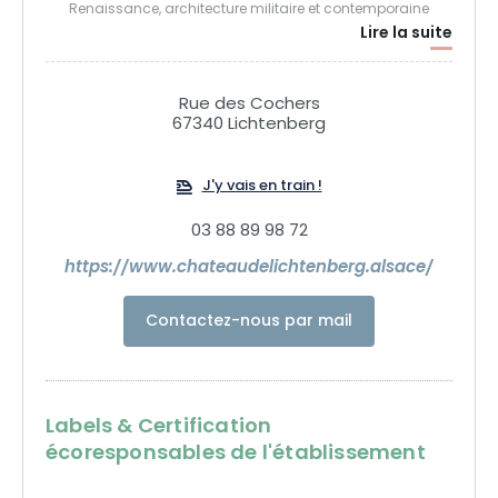
Renaissance, architecture militaire et contemporaine
Lire la suite
s'entremêlent. La saison est marquée par de nombreux
temps forts : chasse aux œufs de Pâques, fête médiévale,
spectacles et pièces de théâtre, concerts, projections de
Rue des Cochers
films, ateliers et visites ludiques, soirée d'observation des
67340 Lichtenberg
étoiles...
J'y vais en train !
03 88 89 98 72
https://www.chateaudelichtenberg.alsace/
Contactez-nous par mail
Labels & Certification
écoresponsables de l'établissement