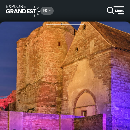
Rechercher un lieu, une activité...
FR
Accueil
Événements
Halloween au château de Lichtenberg