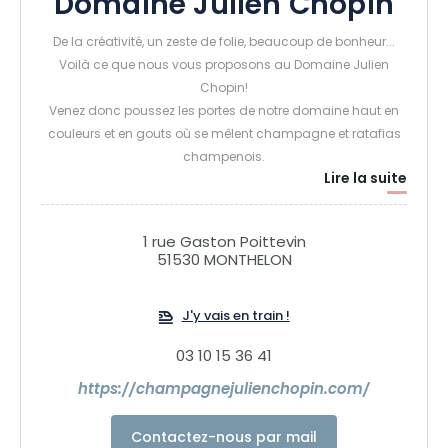
Domaine Julien Chopin
De la créativité, un zeste de folie, beaucoup de bonheur...
Voilà ce que nous vous proposons au Domaine Julien
Chopin!
Venez donc poussez les portes de notre domaine haut en
couleurs et en gouts où se mêlent champagne et ratafias
champenois.
Lire la suite
Attention, gourmandise et bons moments en prévision!
1 rue Gaston Poittevin
51530 MONTHELON
J'y vais en train !
03 10 15 36 41
https://champagnejulienchopin.com/
Contactez-nous par mail