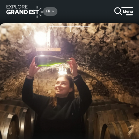
Rechercher un lieu, une activité...
FR
Accueil
Gastronomie & oenotourisme
Visite & Dégustation au Domaine Julien Chopin