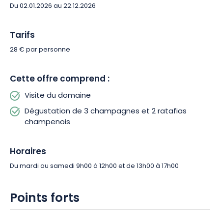
ambiance conviviale. Empruntez les sentiers des vignes pour
Du 02.01.2026 au 22.12.2026
comprendre la culture des cépages avant d’être transformés
et encuvés dans les caves. Terminez votre parcours avec une
Tarifs
flûte à la main pour découvrir l’unicité des champagnes Julien
Chopin !
28 € par personne
Cette offre comprend :
Visite du domaine
Dégustation de 3 champagnes et 2 ratafias
champenois
Horaires
Du mardi au samedi 9h00 à 12h00 et de 13h00 à 17h00
Points forts