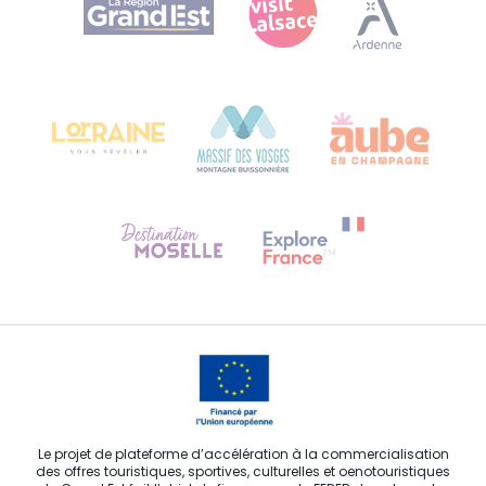
Plan de site
Bureau de Colmar (siège administratif)
Château Kiener – 24 rue de Verdun
68000 COLMAR
Besoin d'aide ?
Contactez-nous
Le projet de plateforme d’accélération à la commercialisation
des offres touristiques, sportives, culturelles et oenotouristiques