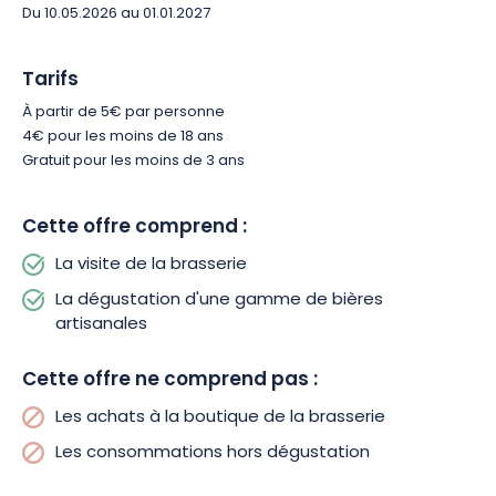
inoubliable chez vous. Vous aurez le choix entre une sélection
Du 10.05.2026 au 01.01.2027
des meilleures bières artisanales.
Tarifs
Réservez dès maintenant et plongez au cœur de l’univers
À partir de 5€ par personne
exceptionnel de la bière !
4€ pour les moins de 18 ans
Gratuit pour les moins de 3 ans
Cette offre comprend :
La visite de la brasserie
La dégustation d'une gamme de bières
artisanales
Cette offre ne comprend pas :
Les achats à la boutique de la brasserie
Les consommations hors dégustation