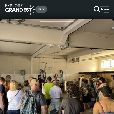
Rechercher un lieu, une activité...
FR
Accueil
Gastronomie & oenotourisme
Visite et dégustation à la Brass'Potes, brasserie artisanale près de Bruyères