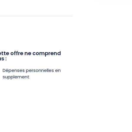
gourmand.
de 10 % en boutique sur
rter un peu de cette tradition
pour une immersion gustative et
tte offre ne comprend
s :
Dépenses personnelles en
supplement