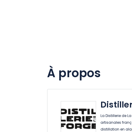
À propos
Distille
La Distillerie de L
artisanales frança
distillation en a