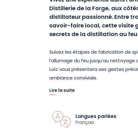
Vivez une expérience dans l’uni
Distillerie de la Forge, aux côté
distillateur passionné. Entre tr
savoir-faire local, cette visite
secrets de la distillation au feu
Suivez les étapes de fabrication de sp
l’allumage du feu jusqu’au nettoyage de
Loïc vous présentera ses gestes préc
ambiance conviviale.
Lire la suite
Au pied de l’alambic encore chaud, pa
traditionnel du distillateur, repas convi
la saison, dégustez un plat généreux 
Langues parlées
viande, pommes de terre et oignons cu
Français
lui-même. Une dégustation de liqueurs