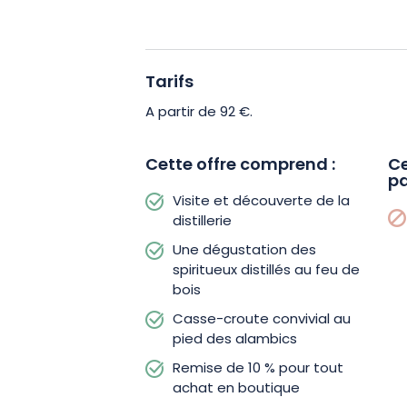
maison viendra parfaire ce moment 
En fin de visite, profitez d’une remise 
Tarifs
l’ensemble des produits. De quoi empo
artisanale chez vous.
A partir de 92 €.
Réservez dès maintenant votre place 
Cette offre comprend :
Ce
pa
chaleureuse à la Distillerie de la Forge !
Visite et découverte de la
distillerie
Une dégustation des
spiritueux distillés au feu de
bois
Casse-croute convivial au
pied des alambics
Remise de 10 % pour tout
achat en boutique