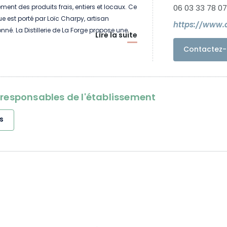
ement des produits frais, entiers et locaux. Ce
06 03 33 78 07
ue est porté par Loïc Charpy, artisan
onné. La Distillerie de La Forge propose une
Lire la suite
usive d'eaux-de-vie naturelles, de liqueurs
Contactez-
maison. Prix des jeunes talents du tourisme
des trophées du tourisme 2025
oresponsables de l'établissement
s