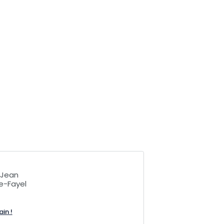
-Jean
e-Fayel
ain !