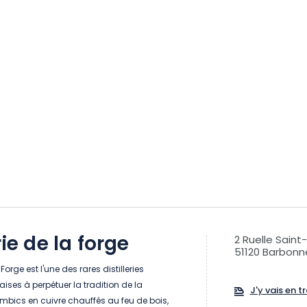
rie de la forge
2 Ruelle Saint
51120 Barbonn
a Forge est l'une des rares distilleries
ises à perpétuer la tradition de la
J'y vais en tr
lambics en cuivre chauffés au feu de bois,