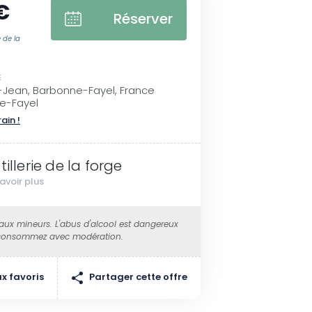
€
Réserver
e de la
E
t-Jean, Barbonne-Fayel, France
ne-Fayel
rain !
tillerie de la forge
avoir plus
 aux mineurs. L'abus d'alcool est dangereux
 consommez avec modération.
Partager cette offre
x favoris