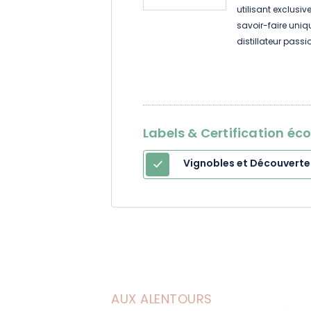
utilisant exclusiv
savoir-faire uniq
distillateur passi
large gamme excl
et de spiritueux 
2024 et TOP 100 
Labels & Certification éc
Vignobles et Découverte
AUX ALENTOURS