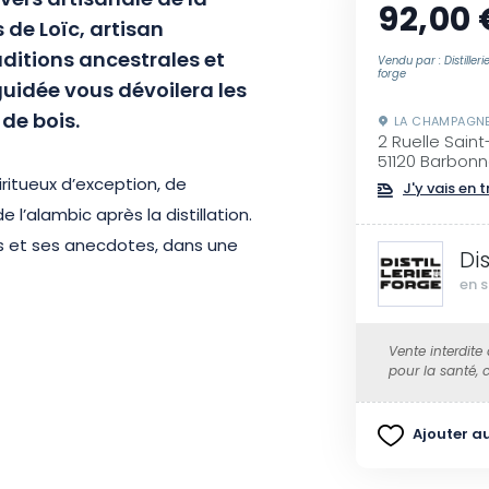
vers artisanale de la
92,00 
s de Loïc, artisan
aditions ancestrales et
Vendu par : Distilleri
forge
 guidée vous dévoilera les
 de bois.
LA CHAMPAGN
2 Ruelle Sain
51120 Barbon
iritueux d’exception, de
J'y vais en t
 l’alambic après la distillation.
is et ses anecdotes, dans une
Dis
en s
rtagez le casse-croûte
Vente interdite
vial aux parfums du terroir. Selon
pour la santé,
concocté à base de saucisses,
its à la vapeur dans l’alambic
Ajouter au
, eaux-de-vie et apéritifs