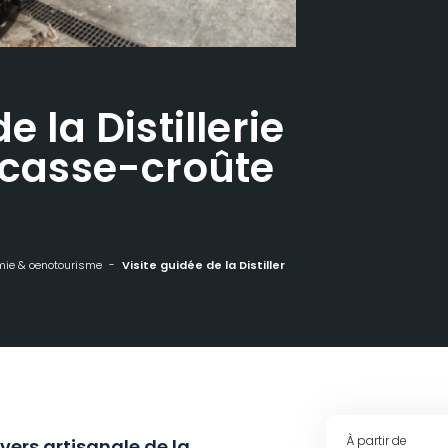
e la Distillerie
t casse-croûte
ie & oenotourisme
Visite guidée de la Distillerie de la Forge et casse-croûte du distillateur
À partir de