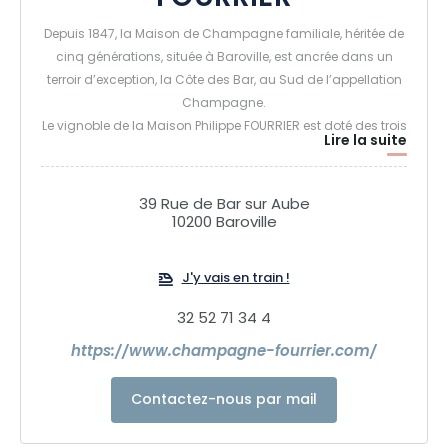
Depuis 1847, la Maison de Champagne familiale, héritée de
cinq générations, située à Baroville, est ancrée dans un
terroir d’exception, la Côte des Bar, au Sud de l’appellation
Champagne.
Le vignoble de la Maison Philippe FOURRIER est doté des trois
Lire la suite
cépages principaux de la Champagne et du rare Pinot
Blanc sur plus de 50 parcelles sur les coteaux de
l’amphithéâtre naturel de la Côte des Bar.
39 Rue de Bar sur Aube
10200 Baroville
J'y vais en train !
32 52 71 34 4
https://www.champagne-fourrier.com/
Contactez-nous par mail