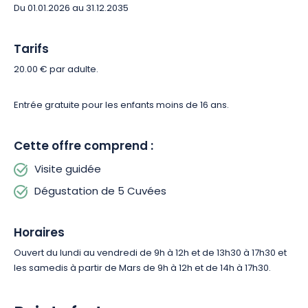
Du 01.01.2026 au 31.12.2035
Après la visite guidée, les fruits de ce travail vous seront
également dévoilés à travers une séance de dégustation
conviviale. À l’honneur, 5 cuvées de champagne signées par
Tarifs
la Maison Philippe Fourrier, à déguster dans les règles de l’art
20.00 € par adulte.
et commentées par un expert. De quoi éveiller vos sens, tout
en assouvissant votre soif de saveurs !
Entrée gratuite pour les enfants moins de 16 ans.
Cette offre comprend :
Visite guidée
Dégustation de 5 Cuvées
Horaires
Ouvert du lundi au vendredi de 9h à 12h et de 13h30 à 17h30 et
les samedis à partir de Mars de 9h à 12h et de 14h à 17h30.