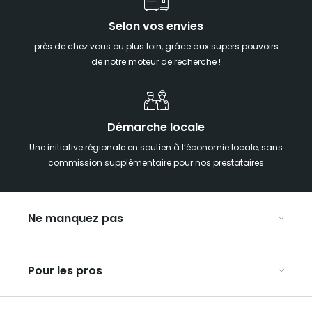
Selon vos envies
près de chez vous ou plus loin, grâce aux supers pouvoirs
de notre moteur de recherche !
Démarche locale
Une initiative régionale en soutien à l’économie locale, sans
commission supplémentaire pour nos prestataires
Ne manquez pas
Notre agenda
Pour les pros
Week-end insolite en Grand Est
Week-end spa en Grand Est
Organisez vos congrès et séminaires