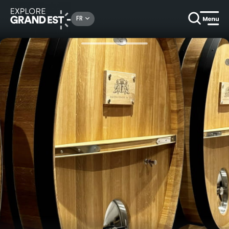
Rechercher un lieu, une activité...
FR
Accueil
Gastronomie & oenotourisme
Visite Guidée et Dégustations 5 Cuvées