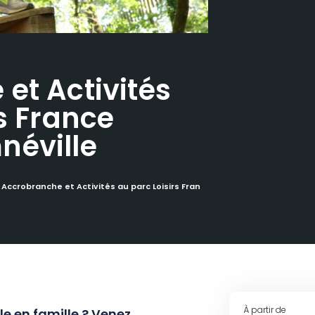
et Activités
s France
néville
Accrobranche et Activités au parc Loisirs France Aventures Amnéville
À partir de