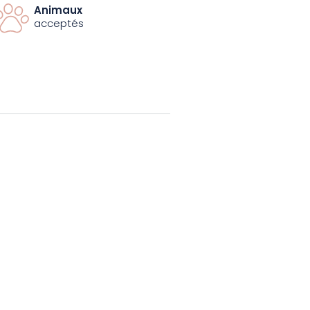
branche peut être combiné avec
Animaux
résor, Archery Tag et Laser Game
acceptés