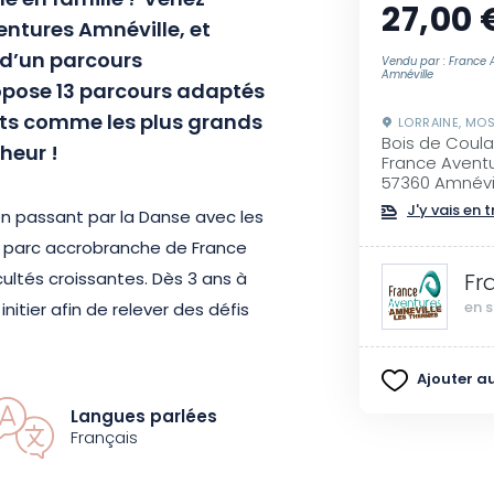
le en famille ? Venez
27,00 
entures Amnéville, et
 d’un parcours
Vendu par : France 
Amnéville
opose 13 parcours adaptés
tits comme les plus grands
LORRAINE, MOS
Bois de Coul
heur !
France Avent
57360 Amnévi
J'y vais en t
en passant par la Danse avec les
le parc accrobranche de France
ultés croissantes. Dès 3 ans à
Fr
en s
initier afin de relever des défis
ialement conçu pour assurer la
éanmoins, pour les mineurs, la
Ajouter au
 les arbres ou au sol est
Langues parlées
Français