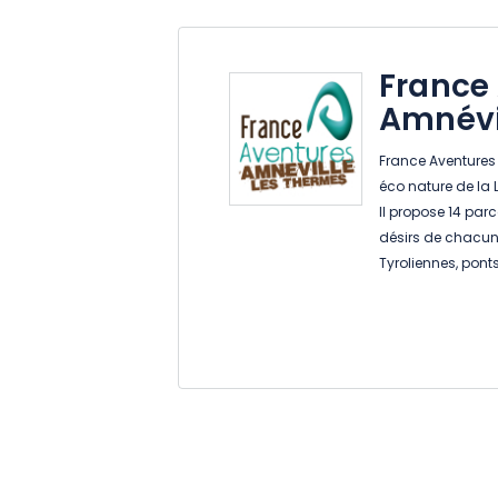
France
Amnévi
France Aventures 
éco nature de la L
Il propose 14 pa
désirs de chacun 
Tyroliennes, ponts 
Autres activités à
ou encore la Chas