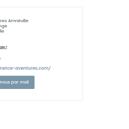
res Amnéville
ange
le
ain !
0
france-aventures.com/
nous par mail