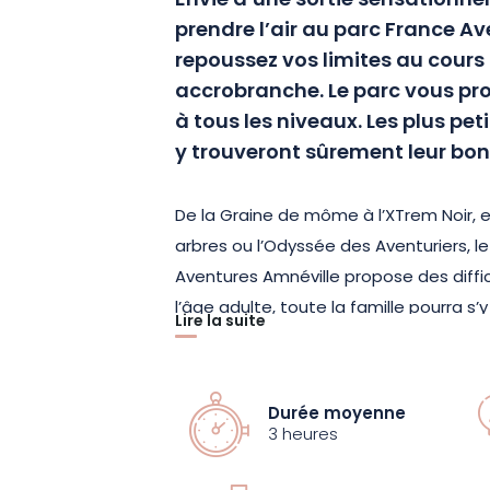
Envie d’une sortie sensationnel
prendre l’air au parc France Av
repoussez vos limites au cours
accrobranche. Le parc vous pr
à tous les niveaux. Les plus pe
y trouveront sûrement leur bon
De la Graine de môme à l’XTrem Noir, 
arbres ou l’Odyssée des Aventuriers, 
Aventures Amnéville propose des diffic
l’âge adulte, toute la famille pourra s’y 
Lire la suite
en hauteur. Chaque niveau a été spéc
sécurité et le plaisir des acrobates. N
présence d’un adulte responsable dans
Durée moyenne
obligatoire.
3 heures