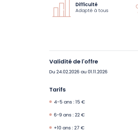
Accessible en illimité, le parc accro
Difficulté
d’autres activités au sol. Chasse au t
Adapté à tous
Outdoor.
Validité de l'offre
Du 24.02.2026 au 01.11.2026
Tarifs
4-5 ans : 15 €
6-9 ans : 22 €
+10 ans : 27 €