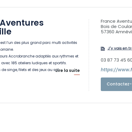
 Aventures
France Aventu
Bois de Coul
lle
57360 Amnévil
est l’un des plus grand parc multi activités
J'y vais en tr
orraine.
rcours Accrobranche adaptés aux rythmes et
03 87 73 45 6
avec 185 ateliers ludiques et sportifs.
https://www.
de singe, filets et des jeux au sol.
Lire la suite
 tester : le Laser Game Outdoor l' Archery Tag
se au trésor.
Contactez-