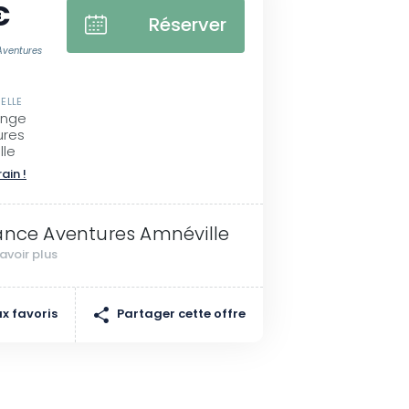
€
Réserver
Aventures
ELLE
ange
ures
lle
rain !
ance Aventures Amnéville
avoir plus
Partager cette offre
x favoris