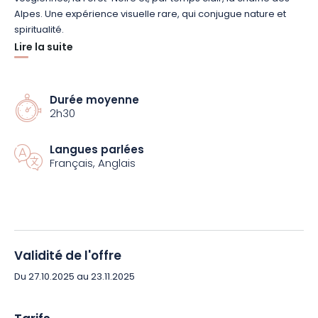
Alpes. Une expérience visuelle rare, qui conjugue nature et
spiritualité.
Lire la suite
Tout au long du parcours, découvrez l’histoire et les légendes
des Trois-Épis, un site emblématique mêlant patrimoine
religieux et traditions locales. Une escapade qui associe
Durée moyenne
2h30
marche en pleine nature, culture et contemplation, accessible
aux amoureux de paysages et aux curieux de patrimoine.
Langues parlées
Français, Anglais
Vivez une parenthèse vivifiante et enrichissante au cœur de
l’Alsace, où randonnée et découverte se rejoignent pour vous
offrir des souvenirs inoubliables. Prêt à chausser vos baskets ?
Partez à l’aventure dès aujourd’hui et laissez-vous surprendre
par la magie des Trois-Épis et du Galtz !
Validité de l'offre
Du 27.10.2025 au 23.11.2025