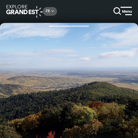
Rechercher un lieu, une activité...
FR
Accueil
Escapades
Randonnée découverte du Galtz et des Trois Epis