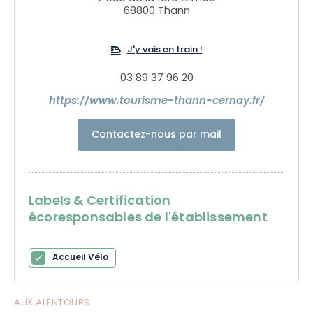
ses galeries. Le Hartmannswillerkopf, son Historial et l'Abri
68800 Thann
mémoire vous permettront de remonter le temps et de vous
imprégner d'une part d'histoire.
J'y vais en train !
03 89 37 96 20
https://www.tourisme-thann-cernay.fr/
Contactez-nous par mail
Labels & Certification
écoresponsables de l'établissement
Accueil Vélo
AUX ALENTOURS