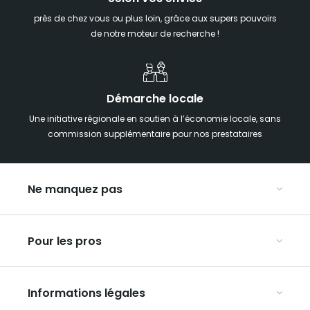
près de chez vous ou plus loin, grâce aux supers pouvoirs
de notre moteur de recherche !
Démarche locale
Une initiative régionale en soutien à l’économie locale, sans
commission supplémentaire pour nos prestataires
Ne manquez pas
Notre agenda
Pour les pros
Week-end insolite en Grand Est
Week-end spa en Grand Est
Organisez vos congrès et séminaires
Hébergements insolites
Informations légales
Organisez vos voyages en groupe
La carte touristique du Grand Est