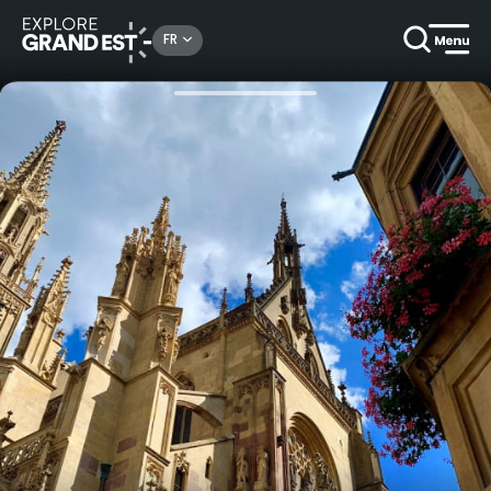
Rechercher un lieu, une activité...
FR
Accueil
Patrimoine & mémoire
Visite commentée de la Collégiale Saint-Thiébaut