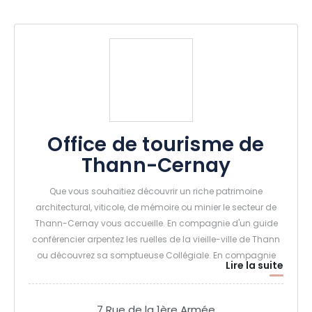
Office de tourisme de
Thann-Cernay
Que vous souhaitiez découvrir un riche patrimoine
architectural, viticole, de mémoire ou minier le secteur de
Thann-Cernay vous accueille. En compagnie d'un guide
conférencier arpentez les ruelles de la vieille-ville de Thann
ou découvrez sa somptueuse Collégiale. En compagnie
Lire la suite
d'un passionné déambulez dans le pentu vignoble du
Rangen ou les coteaux du Vieil-Armand. Pour les plus
aventureux le patrimoine minier saura vous enchanter par
7 Rue de la 1ère Armée