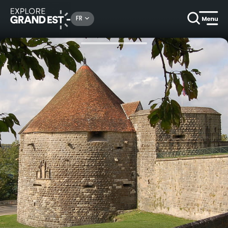
Rechercher un lieu, une activité...
FR
Accueil
En ville
Visite de la Tour de Navarre à Langres