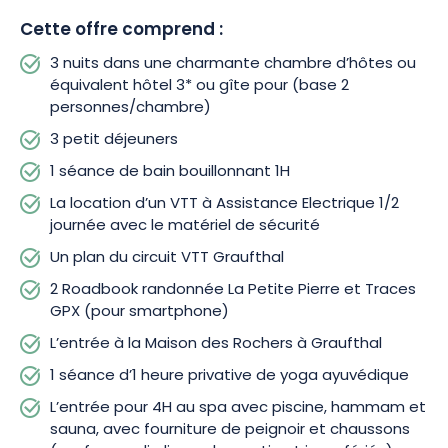
journée, équipé de tout le matériel de sécurité nécessaire,
Cette offre comprend :
ainsi qu’un plan du circuit VTT de Graufthal. 2 roadbooks pour
les randonnées, ainsi que des Traces GPX adaptées aux
3 nuits dans une charmante chambre d’hôtes ou
smartphones sont fournis, avec les accès à la Maison des
équivalent hôtel 3* ou gîte pour (base 2
Rochers de Graufthal, au château de Lichtenberg et au Musée
personnes/chambre)
Lalique inclus.
3 petit déjeuners
Des moments de bien-être et de relaxation seront au rendez-
1 séance de bain bouillonnant 1H
vous. Après vos journées d’aventure, profitez d’une séance
La location d’un VTT à Assistance Electrique 1/2
privée de yoga ayurvédique de 1 heure et relaxez-vous
journée avec le matériel de sécurité
pendant 1 heure dans un bain bouillonnant. Accédez à
Un plan du circuit VTT Graufthal
l’espace spa pendant 4 heures, sauf samedi, dimanche matin
et jours fériés. Piscine, hammam, sauna… Tout y est pour une
2 Roadbook randonnée La Petite Pierre et Traces
détente totale ! En prime, les peignoirs et chaussons vous
GPX (pour smartphone)
seront fournis sur place.
L’entrée à la Maison des Rochers à Graufthal
1 séance d’1 heure privative de yoga ayuvédique
Réservez dès maintenant et laissez-vous guider par la beauté
des Vosges du Nord ! Traces Vosges du Nord vous garantit
L’entrée pour 4H au spa avec piscine, hammam et
une expérience d’évasion et de découverte unique !
sauna, avec fourniture de peignoir et chaussons