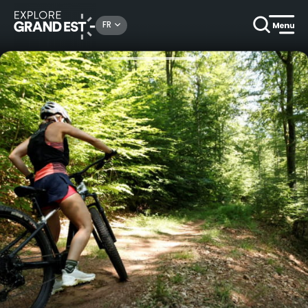
Rechercher un lieu, une activité...
FR
Accueil
Idées séjours
Florilège d'activités au pays de la Petite Pierre