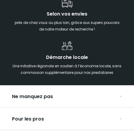
Selon vos envies
près de chez vous ou plus loin, grâce aux supers pouvoirs
de notre moteur de recherche !
Démarche locale
Une initiative régionale en soutien à l’économie locale, sans
commission supplémentaire pour nos prestataires
Ne manquez pas
Notre agenda
Pour les pros
Week-end insolite en Grand Est
Week-end spa en Grand Est