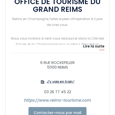
OFFICE DE TOURISME DU
GRAND REIMS
Reims en Champagne, faites le plein d'inspiration à 2 pas
de chez vous.
Nous vous invitons à venir vous ressourcer dans la Cité des
Sacres et du Champagne pour un séjour d'exception.
Lire la suite
Que vous soyez en solo, en couple, en famille ou entre amis,
de nombreuses offres s'offrent à vous pour une expérience à
6 RUE ROCKEFELLER
partager.
51100 REIMS
J'y vais en train !
03 26 77 45 22
https://www.reims-tourisme.com
Contactez-nous par mail