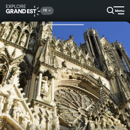
Rechercher un lieu, une activité...
FR
Accueil
En ville
Visite guidée : la cathédrale Notre-Dame, merveille gothique