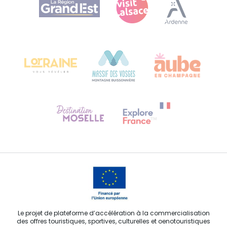
Plan de site
Bureau de Colmar (siège administratif)
Château Kiener – 24 rue de Verdun
68000 COLMAR
Besoin d'aide ?
Contactez-nous
Le projet de plateforme d’accélération à la commercialisation
des offres touristiques, sportives, culturelles et oenotouristiques