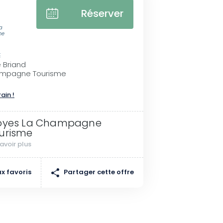
Réserver
a
me
E
e Briand
ampagne Tourisme
rain !
oyes La Champagne
urisme
avoir plus
Partager cette offre
x favoris