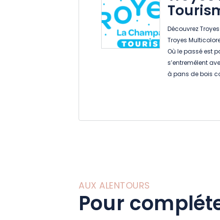
Touris
Découvrez Troyes
Troyes Multicolor
Où le passé est p
s’entremêlent av
à pans de bois col
églises ornées, s
Où la riche Histoi
coquette en retr
Où l’esprit chavir
courtois et Cour 
remplis de charm
Alors… Étonnez-v
Visitez Troyes !!!!!!!
AUX ALENTOURS
Pour compléte