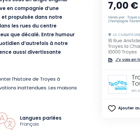
yes sous un angle original
7,00 €
sive en compagnie d’une
et propulsée dans notre
Vendu par : Troyes L
Champagne Touris
ans les rues du centre
rieux que décalé. Entre humour
LA CHAMPAGN
16 Rue Aristid
otidien d’autrefois à notre
Troyes la Ch
10000 Troyes
ence aussi divertissante
J'y vais en t
Tr
nter l’histoire de Troyes à
To
vations inattendues. Les maisons
en s
s et les monuments
 dimension grâce à ce
Ajouter au
sa vision unique de la ville.
Langues parlées
e permet de découvrir le
Français
le et conviviale.