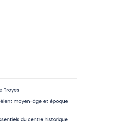
e Troyes
emêlent moyen-âge et époque
entiels du centre historique