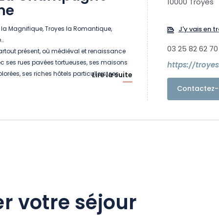
10000 Troyes
me
 la Magnifique, Troyes la Romantique,
J'y vais en tr
e…
03 25 82 62 70
artout présent, où médiéval et renaissance
ec ses rues pavées tortueuses, ses maisons
https://troy
orées, ses riches hôtels particuliers, ses
Lire la suite
es cours secrètes…
Contactez-
re a laissé son empreinte et qui se fait
ouvant une seconde jeunesse…
e et l’Amour bat plus fort, entre Amour
d’Amour d’autrefois et lieux poétiques
e pour amoureux d’aujourd’hui…
ous…
r votre séjour