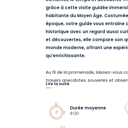
Remontez le temps et découvrez Tro
grâce à cette visite guidée immer
habitante du Moyen Âge. Costumée 
époque, votre guide vous entraîne d
historique avec un regard aussi cu
et découvertes, elle compare son qu
monde moderne, offrant une expéri
qu’enrichissante.
Au fil de la promenade, laissez-vous co
travers anecdotes, souvenirs et obser
Lire la suite
à pans de bois, les ruelles médiévale
emblématiques prennent une nouvelle
personnage haut en couleur qui partage 
Durée moyenne
Cette approche vivante et théâtralisé
1h30
patrimoine troyen de manière accessib