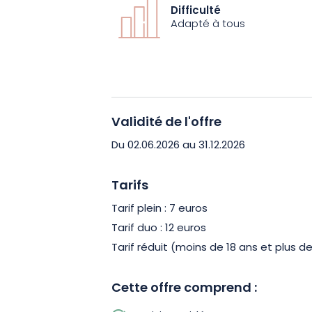
Difficulté
Cette visite est l’occasion idéale de r
Adapté à tous
centre historique tout en profitant d’
Touristes comme habitants appréciero
se mêlent histoire, patrimoine et hum
Âge et l’époque contemporaine donne
surprenants qui rendent chaque visite 
Validité de l'offre
Du 02.06.2026 au 31.12.2026
Laissez-vous guider à travers les sièc
authentique de Troyes. Réservez vot
Tarifs
convivial au cœur de l’une des plus bell
Tarif plein : 7 euros
Tarif duo : 12 euros
Tarif réduit (moins de 18 ans et plus de
Cette offre comprend :