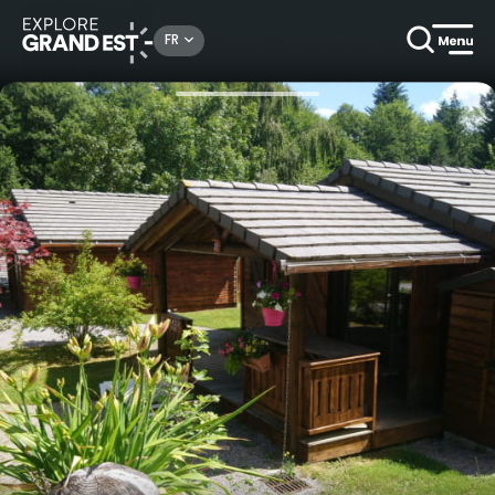
Rechercher un lieu, une activité...
FR
Accueil
Campings & locatifs de plein air
Escapade printanière au Domaine du Ô des Bluches, en chalet Montagne PMR