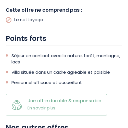
également à la découverte du massif des Vosges. Le
Camping Domaine de Longemer***** est un point de départ
Cette offre ne comprend pas :
idéal pour faire de magnifiques randonnées.
Le nettoyage
Une large palette d’activités viendront animer votre séjour
Points forts
dans le domaine, entre ping-pong, green volley, ou encore
pétanque. En hiver, les Vosges vous offriront aussi de vastes
terrains de jeux pour des glissades en luge, des balades en
raquettes ou des skis de randonnée.
Séjour en contact avec la nature, forêt, montagne,
lacs
Villa située dans un cadre agréable et paisible
Personnel efficace et accueillant
Une offre durable & responsable
En savoir plus