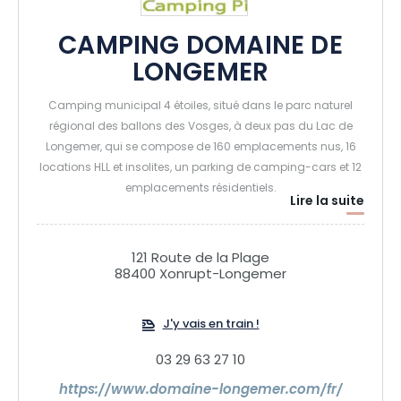
CAMPING DOMAINE DE
LONGEMER
Camping municipal 4 étoiles, situé dans le parc naturel
régional des ballons des Vosges, à deux pas du Lac de
Longemer, qui se compose de 160 emplacements nus, 16
locations HLL et insolites, un parking de camping-cars et 12
emplacements résidentiels.
Lire la suite
Il dispose d'une piscine, un espace bien-être, une salle de
jeux, un espace convivial et cuisine commune, plusieurs
sanitaires adaptés PMR, un bar-snack-épicerie, deux aires
121 Route de la Plage
de jeux pour enfants, un terrain de beach volley, un terrain
88400 Xonrupt-Longemer
de pétanque, des tables de ping-pong et un coin
barbecues. En été, prêt de canoës kayaks et animations
J'y vais en train !
pour tous.
03 29 63 27 10
https://www.domaine-longemer.com/fr/