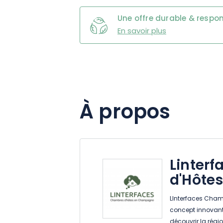
Une offre durable & respo
En savoir plus
À propos
Linter
d'Hôte
LInterfaces Cham
concept innovant
découvrir la régi