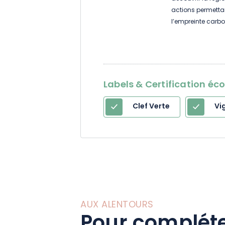
actions permettan
l’empreinte carbo
disposition de vo
le déplacement d
Labels & Certification éc
Clef Verte
Vi
AUX ALENTOURS
Pour compléte