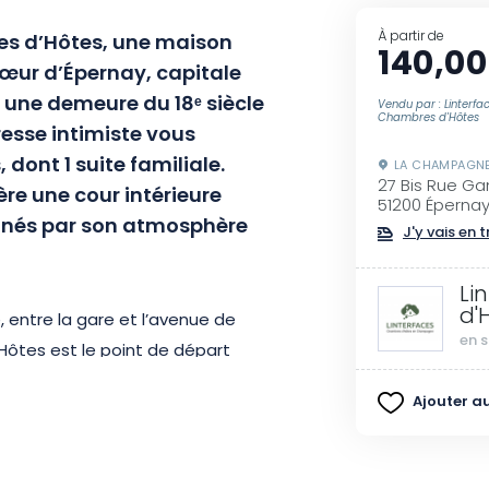
À partir de
es d’Hôtes, une maison
140,00
œur d’Épernay, capitale
une demeure du 18ᵉ siècle
Vendu par : Linterfa
Chambres d'Hôtes
esse intimiste vous
dont 1 suite familiale.
LA CHAMPAGN
27 Bis Rue G
ière une cour intérieure
51200 Éperna
onnés par son atmosphère
J'y vais en t
Li
d'
, entre la gare et l’avenue de
en s
ôtes est le point de départ
aisons de Champagne et les
Ajouter au
vos déplacements, à partir de 2
lt Zoé) vous sera prêtée.