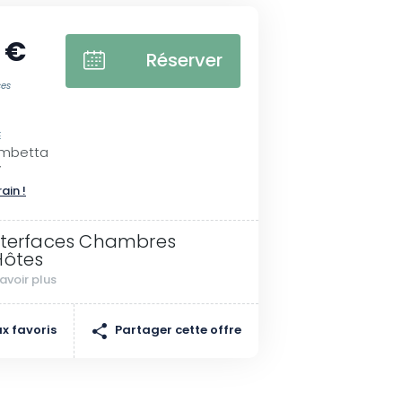
 €
Réserver
ces
E
ambetta
y
rain !
nterfaces Chambres
Hôtes
avoir plus
Partager cette offre
x favoris