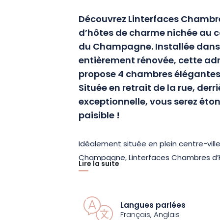
Découvrez Linterfaces Chambr
d’hôtes de charme nichée au c
du Champagne. Installée dans 
entièrement rénovée, cette adr
propose 4 chambres élégantes, 
Située en retrait de la rue, derr
exceptionnelle, vous serez ét
paisible !
Idéalement située en plein centre-ville
Champagne, Linterfaces Chambres d’H
Lire la suite
parfait pour explorer les célèbres m
vignobles environnants. Pour faciliter 
nuitées, une voiture électrique (Renau
Langues parlées
Français, Anglais