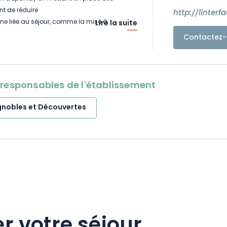
t de réduire
http://linterfa
ne liée au séjour, comme la mise à
Lire la suite
itures électriques pour
Contactez-
e ses hôtes.
oresponsables de l'établissement
gnobles et Découvertes
r votre séjour