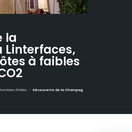
 la
Linterfaces,
tes à faibles
 CO2
hambres d’hôtes
Découverte de la Champagne à Linterfaces, chambres d’hôtes à faibles émissions de CO2