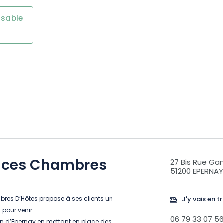
nsable
faces Chambres
27 Bis Rue G
51200 EPERNAY
s
bres D’Hôtes propose à ses clients un
J'y vais en tr
 pour venir
06 79 33 07 5
on d’Epernay en mettant en place des