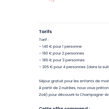
Lors des journées ensoleillées, vous p
jardin équipé d’un salon extérieur. Mot
porche sécurisé pour stationner leurs v
tandis que les automobilistes bénéfici
proximité permettant de se garer fac
Tarifs
Tarif :
Engagée pour un tourisme durable et l
– 140 € pour 1 personne
d’hôtes apporte une attention particul
– 160 € pour 2 personnes
émissions de CO₂. Ne manquez pas l’o
– 185 € pour 3 personnes
havre de paix au cœur d’Épernay et ré
– 205 € pour 4 personnes (dans la suit
Séjour gratuit pour les enfants de moi
À partir de 2 nuitées, nous vous prêton
Zoé) pour découvrir la Champagne-Ar