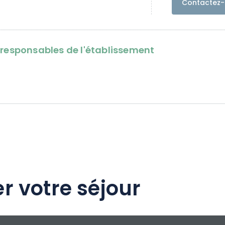
Contactez-
tres du jardin botanique et à moins d'un
lement européen.
oresponsables de l'établissement
r votre séjour