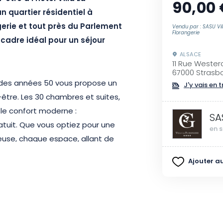
90,00 
n quartier résidentiel à
erie et tout près du Parlement
Vendu par : SASU Vil
Florangerie
cadre idéal pour un séjour
ALSACE
11 Rue Weste
67000 Strasb
a des années 50 vous propose un
J'y vais en t
tre. Les 30 chambres et suites,
le confort moderne :
SA
ratuit. Que vous optiez pour une
en s
euse, chaque espace, allant de
pour garantir un séjour des plus
Ajouter au
re de l’hôtel inclus, avec sa
ir de nage, son sauna et son