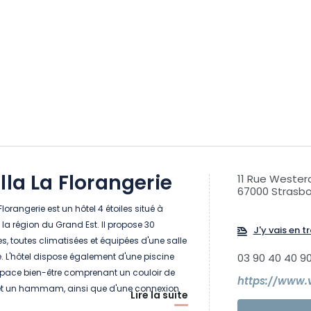
lla La Florangerie
11 Rue Weste
67000 Strasb
Florangerie est un hôtel 4 étoiles situé à
la région du Grand Est. Il propose 30
J'y vais en tr
s, toutes climatisées et équipées d'une salle
e. L'hôtel dispose également d'une piscine
03 90 40 40 9
espace bien-être comprenant un couloir de
https://www.v
et un hammam, ainsi que d'une connexion
Lire la suite
éalement situé, l'établissement se trouve à