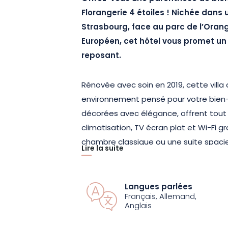
Florangerie 4 étoiles ! Nichée dans u
Strasbourg, face au parc de l’Orang
Européen, cet hôtel vous promet un 
reposant.
Rénovée avec soin en 2019, cette vill
environnement pensé pour votre bien-ê
décorées avec élégance, offrent tout 
climatisation, TV écran plat et Wi-Fi g
chambre classique ou une suite spaci
Lire la suite
14 m² à 43 m², est aménagé avec soin 
agréables.
Langues parlées
Français, Allemand,
Profitez également de l’espace bien-êt
Anglais
piscine extérieure chauffée, son coulo