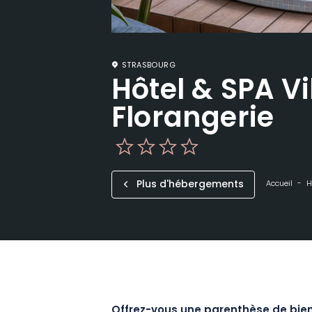
STRASBOURG
Hôtel & SPA Vi
Florangerie
Plus d'hébergements
Accueil
H
Offrez-vous une parenthèse de bien-ê