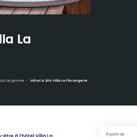
lla La
aut de gamme
Hôtel & SPA Villa La Florangerie
À partir de
tre à l’hôtel Villa La