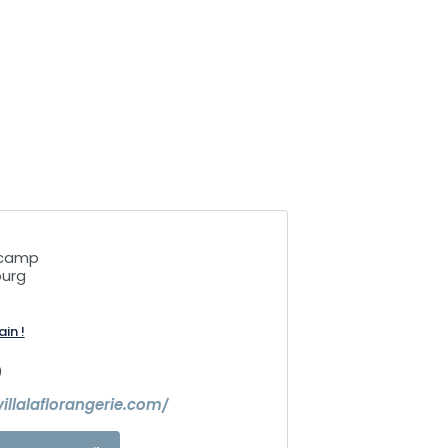
rcamp
ourg
ain !
0
illalaflorangerie.com/