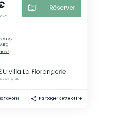
€
Réserver
la La
rcamp
ourg
rain !
SU Villa La Florangerie
avoir plus
Partager cette offre
x favoris