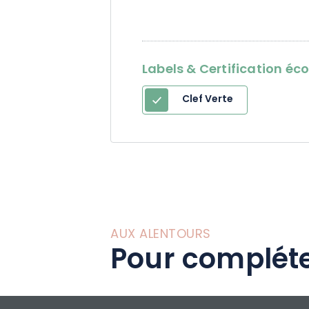
seulement 700 mè
kilomètre du Par
Labels & Certification éc
Clef Verte
AUX ALENTOURS
Pour compléte