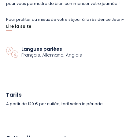
pour vous permettre de bien commencer votre journée !
Pour profiter au mieux de votre séjour à la résidence Jean-
Sébastien Bach, vous pourrez vous détendre dans son jardin
Lire la suite
paisible et sur sa terrasse ensoleillée pendant les mois d’été.
L’établissement dispose d’un parking privé gratuit sur place
pour votre véhicule.
Langues parlées
Français, Allemand, Anglais
Le personnel multilingue se fera un plaisir de vous aider pour
toutes vos demandes et vous donneront des conseils pour
découvrir la ville de Strasbourg et ses environs. La résidence
Jean-Sébastien Bach est le choix parfait pour un séjour
confortable et bien situé à Strasbourg !
Tarifs
A partir de 120 € par nuitée, tarif selon la période.