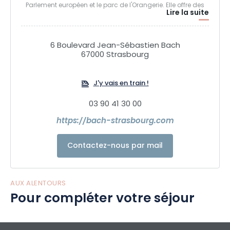
Parlement européen et le parc de l'Orangerie. Elle offre des
Lire la suite
équipements de qualité 4 étoiles ainsi qu'un accès Internet
haut débit gratuit, un parking public gratuit et une réception
ouverte 24h/24 pour un séjour confortable et autonome,
6 Boulevard Jean-Sébastien Bach
que ce soit pour les affaires ou les vacances.
67000 Strasbourg
J'y vais en train !
03 90 41 30 00
https://bach-strasbourg.com
Contactez-nous par mail
AUX ALENTOURS
Pour compléter votre séjour