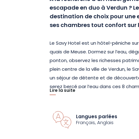
escapade en duo à Verdun ? Le
destination de choix pour une 
ses chambres tout confort sur 
Le Savy Hotel est un hôtel-péniche sur 
quais de Meuse. Dormez sur l’eau, dégu
ponton, observez les richesses patrimo
plein centre de la ville de Verdun, le Sa
un séjour de détente et de découvert
serez bercé par l’eau dans ces 8 cham
Lire la suite
avec armoire, bureau, télévision à écran
Vous profiterez également du buffet pe
qu’une sélection de vins et diverses d
Langues parlées
Français, Anglais
Le Savy Hôtel se trouve à proximité de 