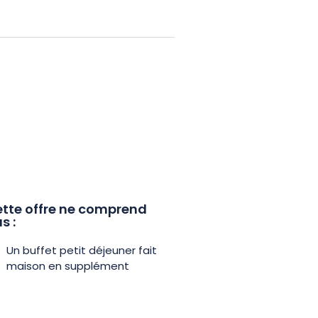
x et le cimetière américain.
plus proche, est implanté à 66
tte offre ne comprend
s :
Un buffet petit déjeuner fait
maison en supplément