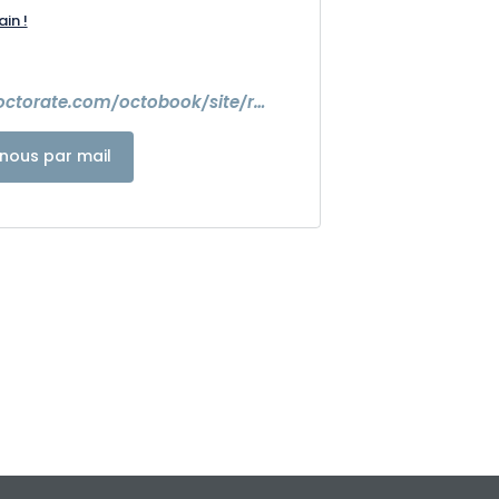
ain !
https://book.octorate.com/octobook/site/reservation/
nous par mail