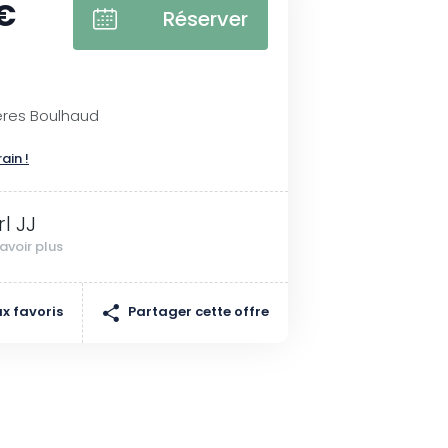
€
Réserver
ères Boulhaud
rain !
rl JJ
avoir plus
Partager cette offre
x favoris