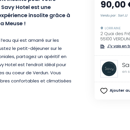
90,00 
 Savy Hotel est une
expérience insolite grâce à
Vendu par : Sarl JJ
la Meuse !
LORRAINE
2 Quai des Fr
55100 VERDUN
l’eau qui est amarré sur les
J'y vais en t
stez le petit-déjeuner sur le
niales, partagez un apéritif en
Sa
vy Hotel est l’endroit idéal pour
en s
es au coeur de Verdun. Vous
bres confortables et climatisées
 plat et salle de bains privative.
Ajouter au
tit déjeuner fait maison ainsi
égustations.
sites d’intérêt tels que le Verdun