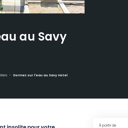
eau au Savy
ôtels
Dormez sur l'eau au Savy Hotel
À partir de
t insolite pour votre