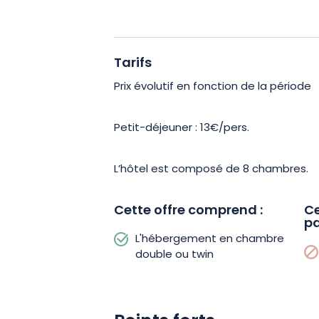
Aquadrome, le Centre Mondial de la Pai
L’aéroport de Metz-Nancy-Lorraine, le 
km.
Tarifs
Prix évolutif en fonction de la période
Petit-déjeuner : 13€/pers.
L’hôtel est composé de 8 chambres.
Cette offre comprend :
Ce
pa
L'hébergement en chambre
double ou twin