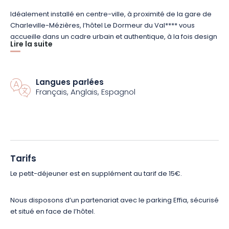
Idéalement installé en centre-ville, à proximité de la gare de
Charleville-Mézières, l’hôtel Le Dormeur du
Val****
vous
accueille dans un cadre urbain et authentique, à la fois design
Lire la suite
et artistique.
Posez vos valises dans l’une de ses 17 chambres,
et laissez-vous porter par le rythme des couleurs.
Au rendez-
vous, un design contemporain, dont les formes reflètent
magnifiquement la signature de la marque Urban Style.
Langues parlées
Français, Anglais, Espagnol
Labellisé Logis de France, cet hôtel 4 étoiles a été
minutieusement aménagé pour vous offrir un maximum de
confort.
Faites votre choix entre la Chambre double standard,
Confort,
Twin
, Supérieure ou familiale.
Avec un espace de vie
entre 15 à 25 m², chaque chambre
saura
assurer votre
Tarifs
aisance quotidienne, que vous veniez seul, à 2 ou à plusieurs.
Le petit-déjeuner est en supplément au tarif de 15€.
D
’ailleurs, côté modernité, Le Dormeur du
Val****
est
entièrement équipé.
Wifi gratuit, télévision par câble, salle de
bains spacieuse,
peignoir-chaussons
, mais aussi
Nous disposons d’un partenariat avec le parking Effia, sécurisé
climatisation, gestion domotique de la lumière…
Tous les
et situé en face de l’hôtel.
éléments seront réunis pour une parenthèse tout confort !