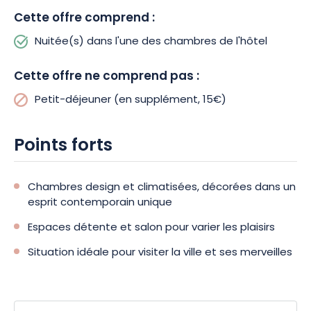
Cette offre comprend :
Pour agrémenter votre séjour, des espaces détente et bien-
être sont également disponibles sur place.
Nuitée(s) dans l'une des chambres de l'hôtel
Rejoignez le bar et
son ambiance conviviale, ou retrouvez-vous autour d’un
délicieux dîner
aux
saveurs d’Ardennes !
Après une balade de
Cette offre ne comprend pas :
découverte autour de Charleville-Mézières, ou après une
Petit-déjeuner (en supplément, 15€)
réunion d’affaires dans la salle de séminaires, rien de tel que
des plaisirs gourmands à l’
ardennaise
!
Points forts
Chambres design et climatisées, décorées dans un
esprit contemporain unique
Espaces détente et salon pour varier les plaisirs
Situation idéale pour visiter la ville et ses merveilles