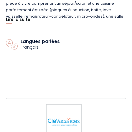
pièce à vivre comprenant un séjour/salon et une cuisine
parfaitement équipée (plaques à induction, hotte, lave-
vaisselle, réfrigérateur-congélateur, micro-ondes), une salle
Lire la suite
d’eau avec douche à l’Italienne et 2 WC séparés.
TV écran plan, Wi-fi, lecteur DVD.
Les lits sont faits à l’arrivée.
Langues parlées
Caution exigée. Forfait ménage proposé 50 €. Durée min.
Français
location 3 nuits.