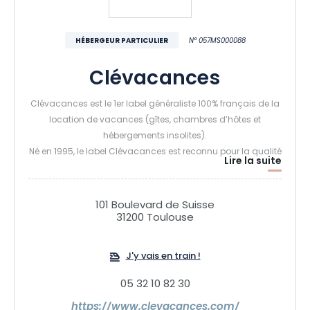
HÉBERGEUR PARTICULIER
N° 057MS000088
Clévacances
Clévacances est le 1er label généraliste 100% français de la
location de vacances (gîtes, chambres d’hôtes et
hébergements insolites).
Né en 1995, le label Clévacances est reconnu pour la qualité
Lire la suite
de ses hébergements.
Ils sont labellisés de 1 à 5 clés attestant du niveau de
confort et des prestations offertes.
101 Boulevard de Suisse
Tous les hébergements Clévacances reçoivent une
31200 Toulouse
première visite de contrôle par des experts, puis une revisite
tout les 5 ans, afin de maintenir la qualité au sein du label.
J'y vais en train !
Chez Clévacances, un seul impératif : la qualité pour
sécuriser et satisfaire nos voyageurs !
05 32 10 82 30
https://www.clevacances.com/