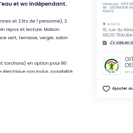
d’eau et wc indépendant.
Vendu par : GITES D
68 - DESTINATION H
ALSACE
nnes et 2 lits de 1 personne), 2
ALSACE
in repos et lecture. Maison
15, rue du Rés
68210 TRAUB
e vert, terrasse, verger, salon
J'y vais en t
GI
et torchons) en option pour 80
DE
électrique non inclus, possibilité
en s
6 bûches à 15 €. Animaux non
Ajouter au