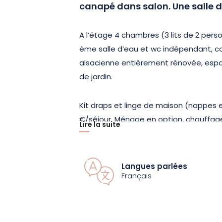
canapé dans salon. Une salle 
A l’étage 4 chambres (3 lits de 2 perso
ème salle d’eau et wc indépendant, co
alsacienne entièrement rénovée, espac
de jardin.
Kit draps et linge de maison (nappes 
€/séjour, Ménage en option, chauffage 
Lire la suite
d’utiliser la cheminée pour panier de 
autorisés.
Langues parlées
Pas de connexion wifi disponible.
Français