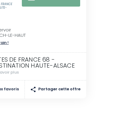
E FRANCE
AUTE-
ervoir
ACH-LE-HAUT
rain !
TES DE FRANCE 68 -
STINATION HAUTE-ALSACE
avoir plus
Partager cette offre
x favoris