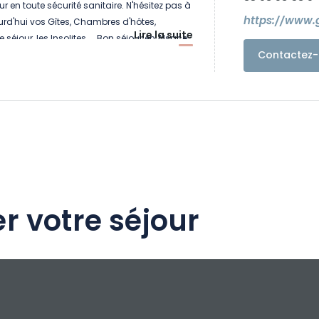
ur en toute sécurité sanitaire. N'hésitez pas à
https://www.g
urd'hui vos Gîtes, Chambres d'hôtes,
Lire la suite
 séjour, les Insolites.... Bon séjour en Alsace
Contactez-
r votre séjour