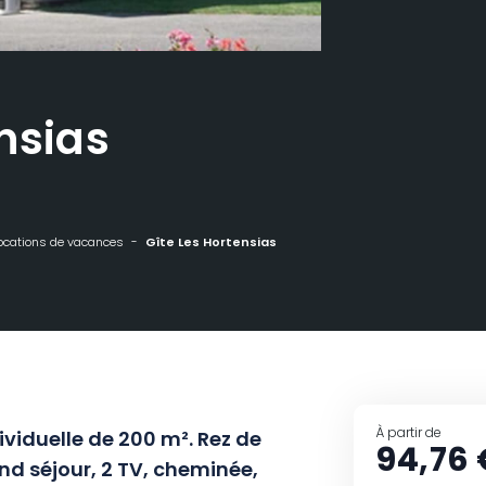
nsias
ocations de vacances
Gîte Les Hortensias
À partir de
viduelle de 200 m². Rez de
94,76 
nd séjour, 2 TV, cheminée,