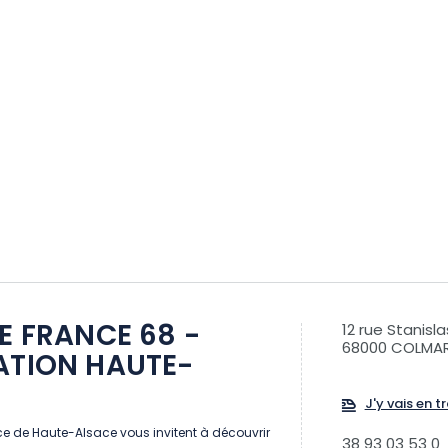
DE FRANCE 68 -
12 rue Stanisla
68000 COLMA
ATION HAUTE-
J'y vais en tr
ce de Haute-Alsace vous invitent à découvrir
38 93 03 53 0