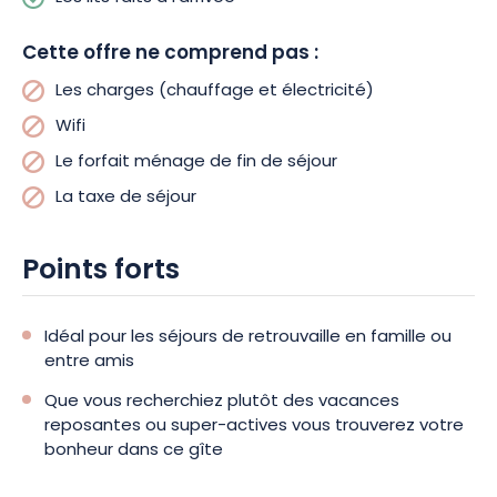
chambres (1 lit double dont une avec un lit en 160 cm), salle
d’eau (douche et lavabo double vasques), wc séparés. Lits
Cette offre ne comprend pas :
faits à votre arrivée. Chauffage géothermique. Charges
Les charges (chauffage et électricité)
supplémentaires : électricité, chauffage, Charges en option :
Wifi 1.50€/jour, linge de toilette 5€ par personne et par
Wifi
change.
Le forfait ménage de fin de séjour
La taxe de séjour
ATTRAITS TOURISTIQUES : Musée Napoléon, les 3 lacs de Lacs
de Champagne (Orient, Dienville, Der), parc d’attraction
Points forts
Nigloland, ou Troyes et ses magasins d’usines, Mac Arthur,
Marque Avenue, Abbaye de Clairvaux, Vignoble de
Champagne et pourquoi pas un saut en parachute ou un
Idéal pour les séjours de retrouvaille en famille ou
baptême d’ULM ? … Autant de choix dans les activités
entre amis
proposées qui raviront les petits et les grands.
Que vous recherchiez plutôt des vacances
reposantes ou super-actives vous trouverez votre
bonheur dans ce gîte