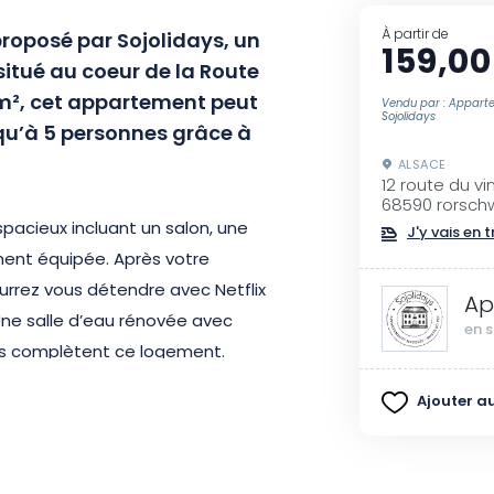
À partir de
roposé par Sojolidays, un
159,00
itué au coeur de la Route
4m², cet appartement peut
Vendu par : Appart
Sojolidays
qu’à 5 personnes grâce à
ALSACE
12 route du vi
68590 rorschw
pacieux incluant un salon, une
J'y vais en t
ment équipée. Après votre
ourrez vous détendre avec Netflix
Ap
 Une salle d’eau rénovée avec
en s
és complètent ce logement.
Ajouter au
t des cookies faits maison ainsi
eilleront. Vous n’avez plus qu’à
exploration des villages