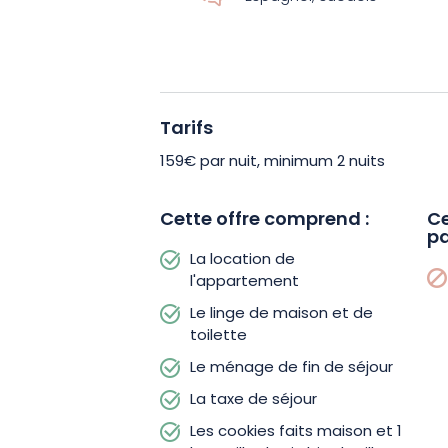
authentiques alsaciens !
Envie de loisirs ? Descendez à la guin
un espace de 150m2 dédié aux loisirs :
Tarifs
baby-foot, fléchettes, jeux de sociét
brocante pour les amateurs de trésor
159€ par nuit, minimum 2 nuits
l’établissement, ne manquez pas la Vo
singes, Naturoparc, Cigoland, ou enco
Cette offre comprend :
Ce
pa
La location de
N’attendez plus et réservez dès maint
l'appartement
coeur de la Route des vins d’Alsace !
Le linge de maison et de
toilette
Le ménage de fin de séjour
La taxe de séjour
Les cookies faits maison et 1