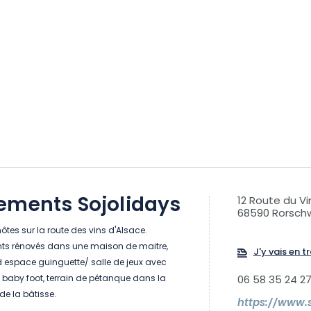
ements Sojolidays
12 Route du Vi
68590 Rorschw
tes sur la route des vins d'Alsace.
ts rénovés dans une maison de maitre,
J'y vais en tr
d espace guinguette/ salle de jeux avec
baby foot, terrain de pétanque dans la
06 58 35 24 2
e la bâtisse.
https://www.s