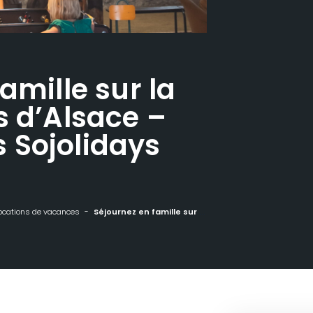
amille sur la
s d’Alsace –
 Sojolidays
ocations de vacances
Séjournez en famille sur la Route des Vins d'Alsace - Appartements Sojolidays