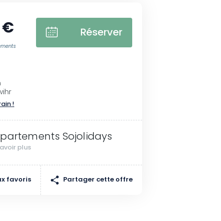
 €
Réserver
ements
n
ihr
rain !
partements Sojolidays
avoir plus
Partager cette offre
x favoris