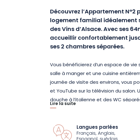
Découvrez l’Appartement N°2 p
logement familial idéalement s
des Vins d’Alsace. Avec ses 6
accueillir confortablement jus
ses 2 chambres séparées.
Vous bénéficierez d’un espace de vie s
salle à manger et une cuisine entière
journée de visite des environs, vous p
et YouTube sur la télévision du salon.
douche à l’italienne et des WC sépar
Lire la suite
A votre arrivée, les lits seront faits, e
qu’une bouteille de vin local vous accu
Langues parlées
Français, Anglais,
poser vos valises, et à démarrer votre 
Espagnol, suédois