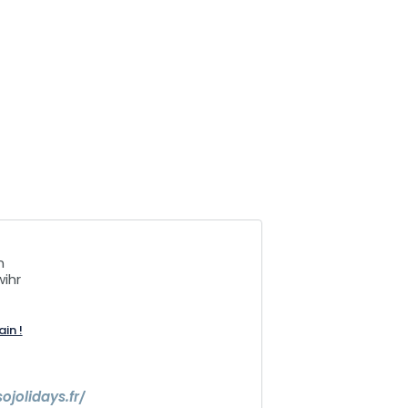
n
ihr
ain !
7
ojolidays.fr/