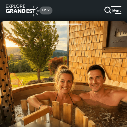
Rechercher un lieu, une activité...
FR
Accueil
Locations de vacances
Week-end déconnexion spa en amoureux chez Nature Cottage Vosges