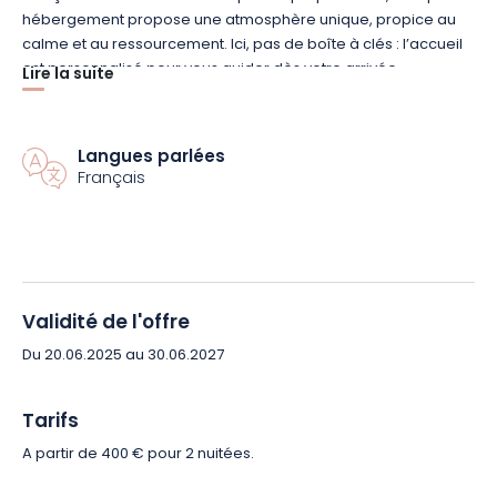
hébergement propose une atmosphère unique, propice au
calme et au ressourcement. Ici, pas de boîte à clés : l’accueil
est personnalisé pour vous guider dès votre arrivée.
Lire la suite
En plus du bain finlandais privatif, profitez d’un parking gratuit à
proximité du chalet, avec borne de recharge (en option), d’un
Langues parlées
local vélo sécurisé et d’un abri pour motos. Bénéficiez d’une
Français
localisation privilégiée à seulement 15 minutes de Gérardmer,
30 minutes des pistes de ski et 45 minutes de Colmar.
Réservez dès maintenant votre escapade bien-être dans les
Vosges et offrez-vous un moment rien qu’à vous, entre nature
Validité de l'offre
et bien-être !
Du 20.06.2025 au 30.06.2027
Tarifs
A partir de 400 € pour 2 nuitées.