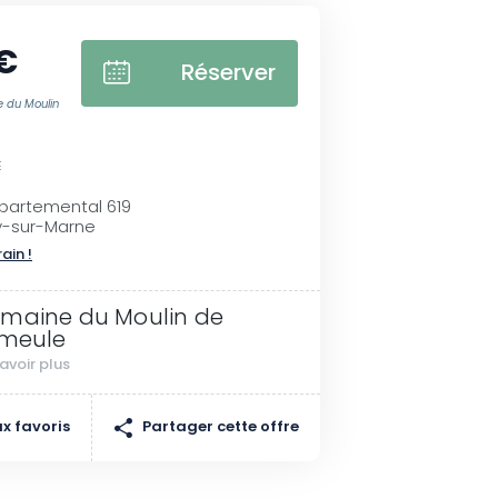
€
Réserver
 du Moulin
E
partemental 619
y-sur-Marne
rain !
maine du Moulin de
imeule
avoir plus
Partager cette offre
x favoris