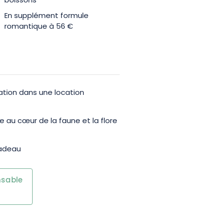
boissons
En supplément formule
romantique à 56 €
tion dans une location
e au cœur de la faune et la flore
cadeau
nsable