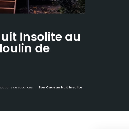
it Insolite au
oulin de
ocations de vacances
Bon Cadeau Nuit Insolite au Domaine du Moulin de Trimeule