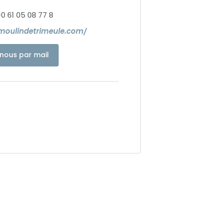
-0 61 05 08 77 8
moulindetrimeule.com/
nous par mail