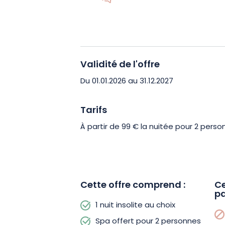
serez accueilli confortablement dans
toutes les commodités recherchées.
Certaines lodges offrent l’expérience e
Validité de l'offre
encore d’une baignoire balnéo pour 
inégalés.
Ainsi, n’hésitez plus et rése
Du 01.01.2026 au 31.12.2027
maintenant et partagez un moment d
Moulin de Trimeule.
Tarifs
À partir de 99 € la nuitée pour 2 perso
Cette offre comprend :
Ce
pa
1 nuit insolite au choix
Spa offert pour 2 personnes