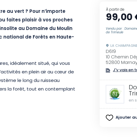
À partir de
re au vert ? Pour n’importe
99,00 
ou faites plaisir à vos proches
insolite au Domaine du Moulin
Vendu par : Domaine
de Trimeule
c national de Forêts en Haute-
LA CHAMPAGN
D619
10 Chemin Dé
52800 Marna
res, idéalement situé, qui vous
J'y vais en t
activités en plein air au cœur de
système le long du ruisseau
Do
ers la forêt, tout en contemplant
Tr
en s
ge de lâcher prise, où détente
Ajouter au
e bon cadeau vous permettra
colodge haut de gamme, où v
ous