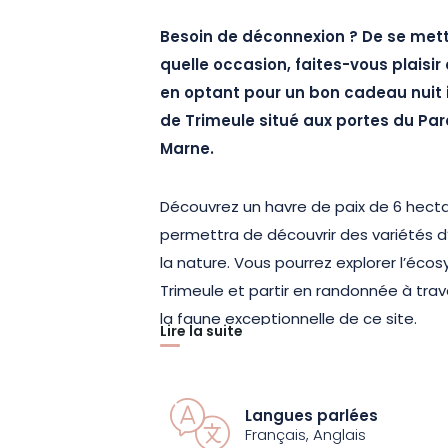
Besoin de déconnexion ? De se mett
quelle occasion, faites-vous plaisir 
en optant pour un bon cadeau nuit 
de Trimeule situé aux portes du Par
Marne.
Découvrez un havre de paix de 6 hecta
permettra de découvrir des variétés d’
la nature. Vous pourrez explorer l’éco
Trimeule et partir en randonnée à trav
la faune exceptionnelle de ce site.
Lire la suite
Laissez-vous transporter dans un voya
et relaxation sont au cœur du séjour.
C
Langues parlées
de bénéficier d’une nuitée dans un é
Français, Anglais