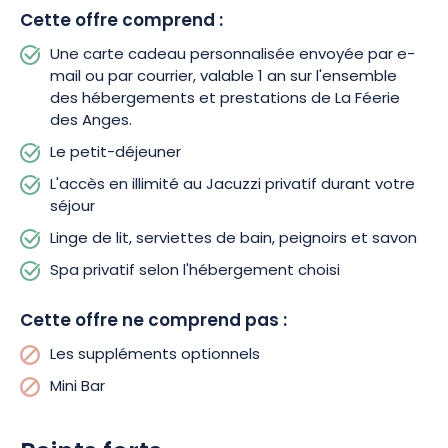
qu’un simple objet. Une invitation à vivre des instants précieux
Cette offre comprend :
dans un univers enchanteur où nature, détente et évasion se
rencontrent. Réservez dès maintenant ou renseignez-vous
Une carte cadeau personnalisée envoyée par e-
pour faire plaisir avec un cadeau qui se transforme en
mail ou par courrier, valable 1 an sur l'ensemble
souvenirs durables.
des hébergements et prestations de La Féerie
des Anges.
Le petit-déjeuner
L'accès en illimité au Jacuzzi privatif durant votre
séjour
Linge de lit, serviettes de bain, peignoirs et savon
Spa privatif selon l'hébergement choisi
Cette offre ne comprend pas :
Les suppléments optionnels
Mini Bar