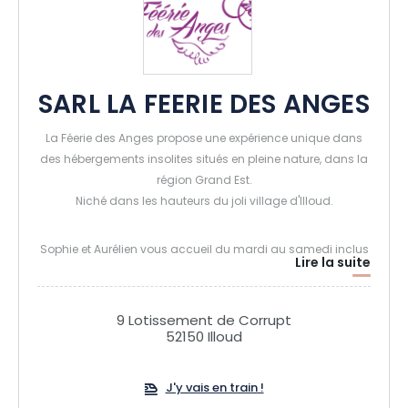
SARL LA FEERIE DES ANGES
La Féerie des Anges propose une expérience unique dans
des hébergements insolites situés en pleine nature, dans la
région Grand Est.
Niché dans les hauteurs du joli village d'Illoud.
Sophie et Aurélien vous accueil du mardi au samedi inclus
Lire la suite
dans leurs 3 hébergements insolites sous forment de 3
concepts différents avec chacun son Jacuzzi privatif:
9 Lotissement de Corrupt
52150 Illoud
- Dormir à la belle étoile dans une sphère transparente.
- Dormir en immersion en pleine forêt dans une cabane
Enchanteresse.
J'y vais en train !
- Dormir en hauteur grand luxe dans une cabane dans les