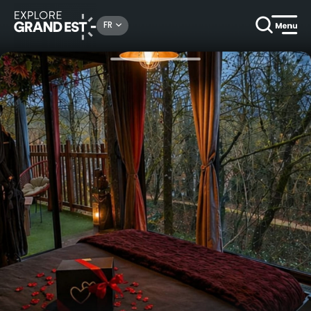
Rechercher un lieu, une activité...
FR
Accueil
Campings & locatifs de plein air
Carte cadeau La Féerie des Anges: bulle, cabane perchée, lodge avec spa privatif