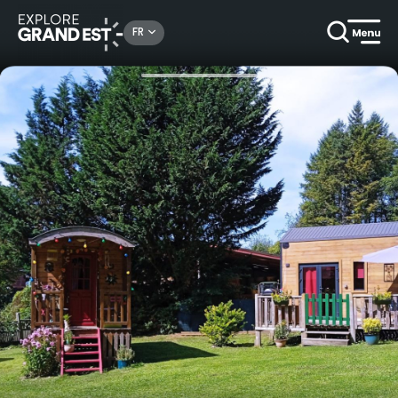
Rechercher un lieu, une activité...
FR
Accueil
Nuits insolites
Tiny House Somniflore : Séjour insolite dans les Ardennes