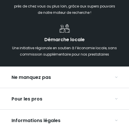
près de chez vous ou plus loin, grâce aux supers pouvoirs
de notre moteur de recherche !
Démarche locale
Une initiative régionale en soutien à l’économie locale, sans
commission supplémentaire pour nos prestataires
Ne manquez pas
Notre agenda
Pour les pros
Week-end insolite en Grand Est
Week-end spa en Grand Est
Organisez vos congrès et séminaires
Hébergements insolites
Informations légales
Organisez vos voyages en groupe
La carte touristique du Grand Est