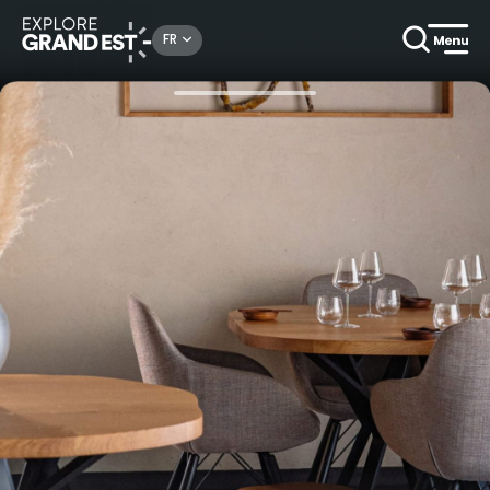
Rechercher un lieu, une activité...
FR
Accueil
Gastronomique
Menu Geissabrenala au restaurant Alchemille