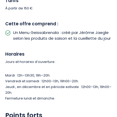
Tarifs
animaux de compagnie dans l’établissement.
À partir de 150
€.
Plongez au cœur d’une aventure culinaire inédite en
découvrant une cuisine inspirée par la cueillette d’ingrédients
Cette offre comprend :
issus du terroir alsacien, mais surtout du jardin du restaurant
Un Menu Geissabrenala : créé par Jérôme Jaegle
Alchémille. Laissez-vous tenter par ce voyage gastronomique
selon les produits de saison et la cueillette du jour
remarquable où vous découvrirez l’offre « Menu
Geissabrenala » sous forme de balades en 7 sentiers.
Horaires
Jours et horaires d’ouverture :
Mardi : 12h–13h30, 19h–20h.
Vendredi et samedi : 12h00–13h, 19h00–20h.
Jeudi , en décembre et en période estivale : 12h00–13h, 19h00–
20h.
Fermeture lundi et dimanche.
Points forts