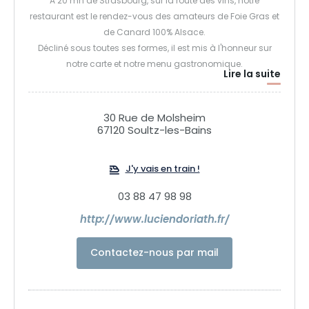
A 20 mn de Strasbourg, sur la route des vins, notre
restaurant est le rendez-vous des amateurs de Foie Gras et
de Canard 100% Alsace.
Décliné sous toutes ses formes, il est mis à l'honneur sur
notre carte et notre menu gastronomique.
Lire la suite
Chaque plat proposé vise ainsi à faire découvrir la richesse
et la variété de ce mets d'exception.
Une carte des vins soigneusement établie par notre
30 Rue de Molsheim
sommelier, vous permettra de profiter d'accords fins afin de
67120 Soultz-les-Bains
faire de vos repas des moments uniques et délicieusement
savoureux.
J'y vais en train !
03 88 47 98 98
http://www.luciendoriath.fr/
Contactez-nous par mail