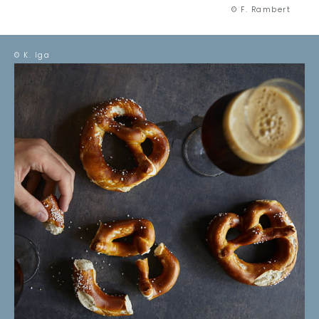
© F. Rambert
© K. Iga